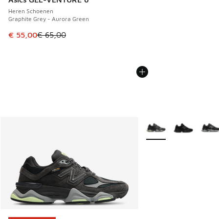
Heren Schoenen
Graphite Grey - Aurora Green
Dit artikel is in de uitverkoop. Dit artikel is in de aanbied
€ 55,00
€ 65,00
Meer kleuren verkrijgb