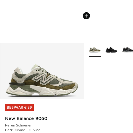
Meer kleuren verkrijgb
BESPAAR € 39
BESPAAR € 39
New Balance 9060
Heren Schoenen
Dark Olivine - Olivine