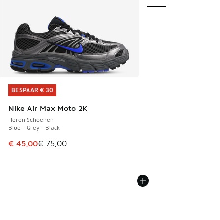
BESPAAR € 30
BESPAAR € 30
Nike Air Max Moto 2K
Heren Schoenen
Blue - Grey - Black
Dit artikel is in de uitverkoop. Dit artikel is in de aanbied
€ 45,00
€ 75,00