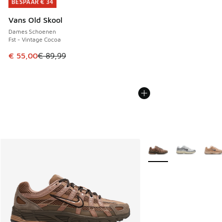
BESPAAR € 34
BESPAAR € 34
Vans Old Skool
Dames Schoenen
Fst - Vintage Cocoa
Dit artikel is in de uitverkoop. Dit artikel is in de aanbied
€ 55,00
€ 89,99
Meer kleuren verkrijgb