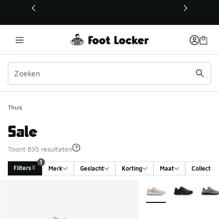
Deze link wordt geopend in een nieuw venster
Thuis
Sale
Toont 835 resultaten
1
Filters
Merk
Geslacht
Korting
Maat
Collectie
Search Results
Meer kleuren verkrijgb