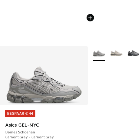
Meer kleuren verkrijgb
BESPAAR € 44
BESPAAR € 44
Asics GEL-NYC
Dames Schoenen
Cement Grey - Cement Grey