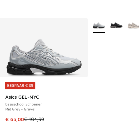
Meer kleuren verkrijgb
BESPAAR € 39
BESPAAR € 39
Asics GEL-NYC
basisschool Schoenen
Mid Grey - Gravel
Dit artikel is in de uitverkoop. Dit artikel is in de aanbied
€ 65,00
€ 104,99