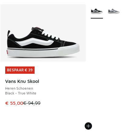
Meer kleuren verkrijgb
BESPAAR € 39
BESPAAR € 39
Vans Knu Skool
Heren Schoenen
Black - True White
Dit artikel is in de uitverkoop. Dit artikel is in de aanbied
€ 55,00
€ 94,99