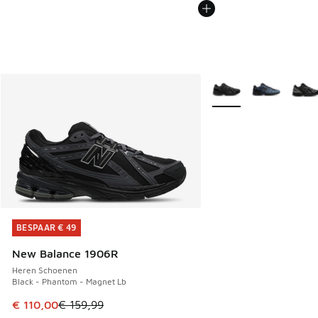
Meer kleuren verkrijgb
BESPAAR € 49
BESPAAR € 49
New Balance 1906R
Heren Schoenen
Black - Phantom - Magnet Lb
Dit artikel is in de uitverkoop. Dit artikel is in de aanbied
€ 110,00
€ 159,99