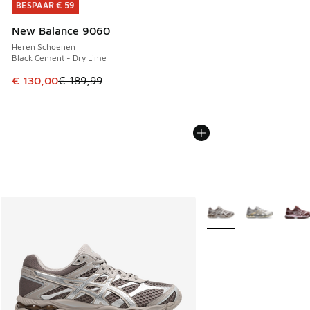
BESPAAR € 59
BESPAAR € 59
New Balance 9060
Heren Schoenen
Black Cement - Dry Lime
Dit artikel is in de uitverkoop. Dit artikel is in de aanbied
€ 130,00
€ 189,99
Meer kleuren verkrijgb