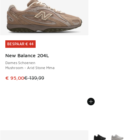
BESPAAR € 44
BESPAAR € 44
New Balance 204L
Dames Schoenen
Mushroom - Arid Stone Mma
Dit artikel is in de uitverkoop. Dit artikel is in de aanbied
€ 95,00
€ 139,99
Meer kleuren verkrijgb