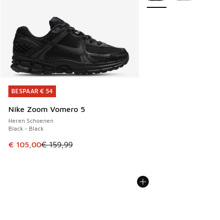
BESPAAR € 54
BESPAAR € 54
Nike Zoom Vomero 5
Heren Schoenen
Black - Black
Dit artikel is in de uitverkoop. Dit artikel is in de aanbied
€ 105,00
€ 159,99