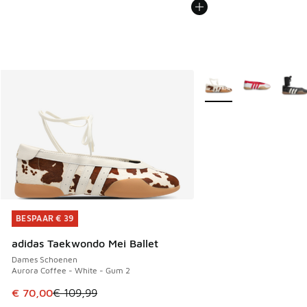
Meer kleuren verkrijgb
BESPAAR € 39
BESPAAR € 39
adidas Taekwondo Mei Ballet
Dames Schoenen
Aurora Coffee - White - Gum 2
Dit artikel is in de uitverkoop. Dit artikel is in de aanbied
€ 70,00
€ 109,99