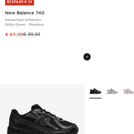
BESPAAR € 34
BESPAAR € 34
New Balance 740
basisschool Schoenen
Utility Green - Phantom
Dit artikel is in de uitverkoop. Dit artikel is in de aanbied
€ 65,00
€ 99,99
Meer kleuren verkrijgb