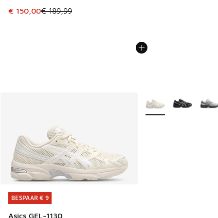
Dit artikel is in de uitverkoop. Dit artikel is in de aanbied
€ 150,00
€ 189,99
Meer kleuren verkrijgb
BESPAAR € 9
BESPAAR € 9
Asics GEL-1130