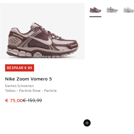
Meer kleuren verkrijgb
BESPAAR € 84
BESPAAR € 84
Nike Zoom Vomero 5
Dames Schoenen
Tattoo - Particle Rose - Particle
Dit artikel is in de uitverkoop. Dit artikel is in de aanbied
€ 75,00
€ 159,99