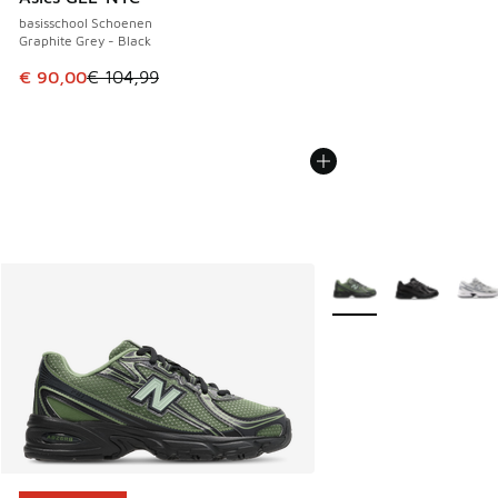
basisschool Schoenen
Graphite Grey - Black
Dit artikel is in de uitverkoop. Dit artikel is in de aanbied
€ 90,00
€ 104,99
Meer kleuren verkrijgb