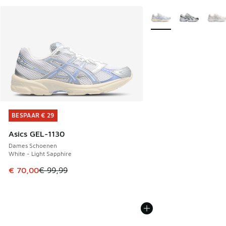
Meer kleuren verkrijgb
BESPAAR € 29
BESPAAR € 29
Asics GEL-1130
Dames Schoenen
White - Light Sapphire
Dit artikel is in de uitverkoop. Dit artikel is in de aanbied
€ 70,00
€ 99,99