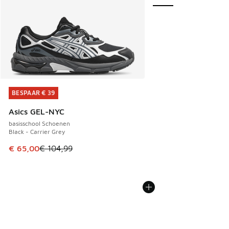
BESPAAR € 39
BESPAAR € 39
Asics GEL-NYC
basisschool Schoenen
Black - Carrier Grey
Dit artikel is in de uitverkoop. Dit artikel is in de aanbied
€ 65,00
€ 104,99