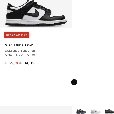
BESPAAR € 29
BESPAAR € 29
Nike Dunk Low
basisschool Schoenen
White - Black - White
Dit artikel is in de uitverkoop. Dit artikel is in de aanbied
€ 65,00
€ 94,99
Meer kleuren verkrijgb