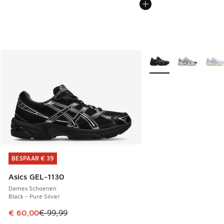
Meer kleuren verkrijgb
BESPAAR € 39
BESPAAR € 39
Asics GEL-1130
Dames Schoenen
Black - Pure Silver
Dit artikel is in de uitverkoop. Dit artikel is in de aanbied
€ 60,00
€ 99,99