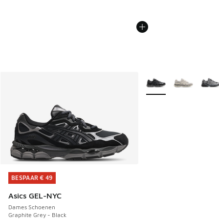
Meer kleuren verkrijgb
BESPAAR € 49
BESPAAR € 49
Asics GEL-NYC
Dames Schoenen
Graphite Grey - Black