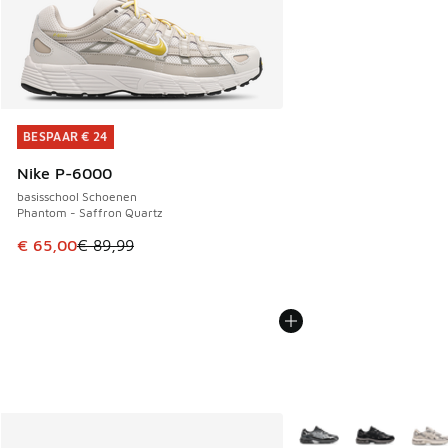
BESPAAR € 24
BESPAAR € 24
Nike P-6000
basisschool Schoenen
Phantom - Saffron Quartz
Dit artikel is in de uitverkoop. Dit artikel is in de aanbied
€ 65,00
€ 89,99
Meer kleuren verkrijgb