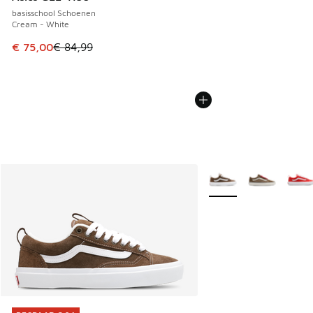
basisschool Schoenen
Cream - White
Dit artikel is in de uitverkoop. Dit artikel is in de aanbied
€ 75,00
€ 84,99
Meer kleuren verkrijgb