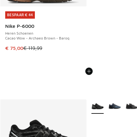
BESPAAR € 44
BESPAAR € 44
Nike P-6000
Heren Schoenen
Cacao Wow - Archaeo Brown - Baroq
Dit artikel is in de uitverkoop. Dit artikel is in de aanbied
€ 75,00
€ 119,99
Meer kleuren verkrijgb