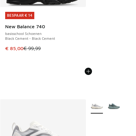
BESPAAR € 14
BESPAAR € 14
New Balance 740
basisschool Schoenen
Black Cement - Black Cement
Dit artikel is in de uitverkoop. Dit artikel is in de aanbied
€ 85,00
€ 99,99
Meer kleuren verkrijgb