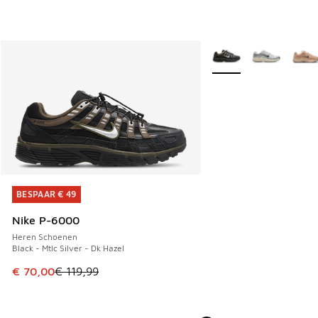
Meer kleuren verkrijgb
BESPAAR € 49
BESPAAR € 49
Nike P-6000
Heren Schoenen
Black - Mtlc Silver - Dk Hazel
Dit artikel is in de uitverkoop. Dit artikel is in de aanbied
€ 70,00
€ 119,99