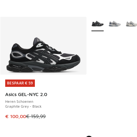
Meer kleuren verkrijgb
BESPAAR € 59
BESPAAR € 59
Asics GEL-NYC 2.0
Heren Schoenen
Graphite Grey - Black
Dit artikel is in de uitverkoop. Dit artikel is in de aanbied
€ 100,00
€ 159,99