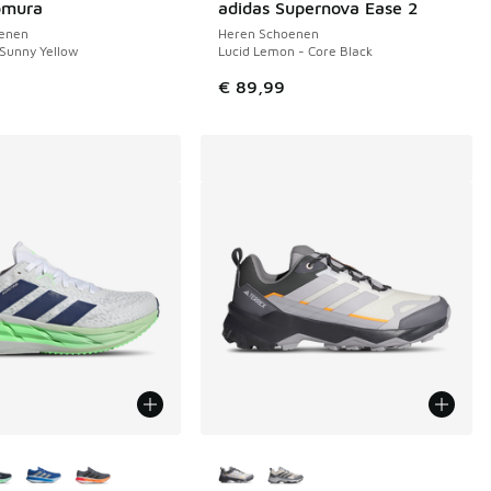
omura
adidas Supernova Ease 2
enen
Heren Schoenen
 Sunny Yellow
Lucid Lemon - Core Black
€ 89,99
uren verkrijgbaar
Meer kleuren verkrijgbaar