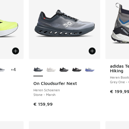
jgbaar
Meer kleuren verkrijgbaar
adidas T
+
4
Hiking
Heren Boot
Grey One - 
On Cloudsurfer Next
Heren Schoenen
€ 199,9
Stone - Marsh
€ 159,99