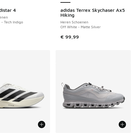
distar 4
adidas Terrex Skychaser Ax5
Hiking
enen
 - Tech Indigo
Heren Schoenen
Off White - Matte Silver
9
€ 99,99