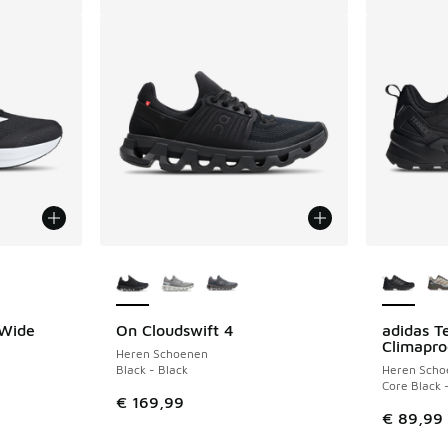
jgbaar
Meer kleuren verkrijgbaar
Meer kle
 Wide
On Cloudswift 4
adidas Te
Climapro
Heren Schoenen
Black - Black
Heren Scho
Core Black 
€ 169,99
€ 89,99