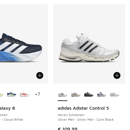
uren verkrijgbaar
Meer kleuren verkrijgbaar
+
7
alaxy 8
adidas Adistar Control 5
enen
Heren Schoenen
o - Cloud White
Silver Met - Silver Met - Core Black
€ 109,99