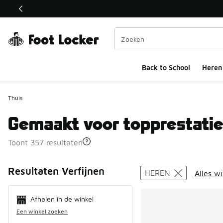
Deze link wordt geopend in een nieuw venster
Back to School
Heren
Thuis
Gemaakt voor topprestati
Toont 357 resultaten
Search Resul
Resultaten Verfijnen
HEREN
Alles w
Afhalen in de winkel
Een winkel zoeken