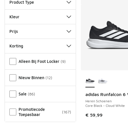
Product Type
Kleur
Prijs
Korting
Overige
Alleen Bij Foot Locker
(
9
)
Meer kleuren verkri
Nieuw Binnen
(
12
)
Sale
(
86
)
adidas Runfalcon 6
Heren Schoenen
Core Black - Cloud White
Promotiecode
(
167
)
Toepasbaar
€ 59,99