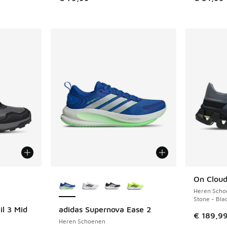
jgbaar
Meer kleuren verkrijgbaar
On Clou
Heren Scho
Stone - Bla
il 3 Mid
adidas Supernova Ease 2
€ 189,9
Heren Schoenen