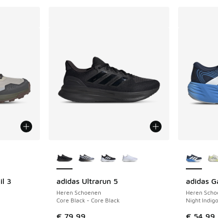
jgbaar
Meer kleuren verkrijgbaar
Meer kle
il 3
adidas Ultrarun 5
adidas G
Heren Schoenen
Heren Scho
Core Black - Core Black
Night Indig
€ 79,99
€ 54,99