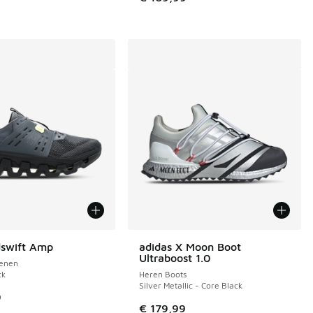
dswift Amp
adidas X Moon Boot
Ultraboost 1.0
enen
ck
Heren Boots
Silver Metallic - Core Black
9
€ 179,99