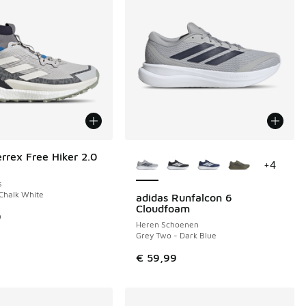
Meer kleuren verkrijgbaar
errex Free Hiker 2.0
+
4
s
Chalk White
adidas Runfalcon 6
Cloudfoam
9
Heren Schoenen
Grey Two - Dark Blue
€ 59,99