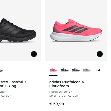
uren verkrijgbaar
Meer kleuren verkrijgbaar
+
4
rrex Eastrail 3
adidas Runfalcon 6
of Hiking
Cloudfoam
enen
Heren Schoenen
- Carbon
Solar Turbo - Carbon
€ 59,99