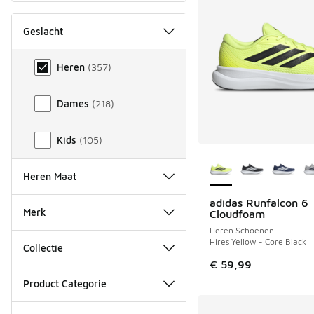
Geslacht
Geslacht
Heren
(
357
)
Dames
(
218
)
Kids
(
105
)
Meer kleuren verkri
Heren Maat
adidas Runfalcon 6
Merk
Cloudfoam
Heren Schoenen
Hires Yellow - Core Black
Collectie
€ 59,99
Product Categorie