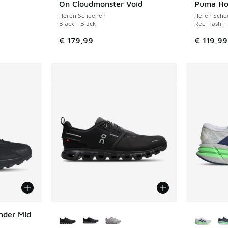
On Cloudmonster Void
Puma H
Heren Schoenen
Heren Scho
Black - Black
Red Flash -
€ 179,99
€ 119,99
Meer kleuren verkrijgbaar
Meer kle
nder Mid