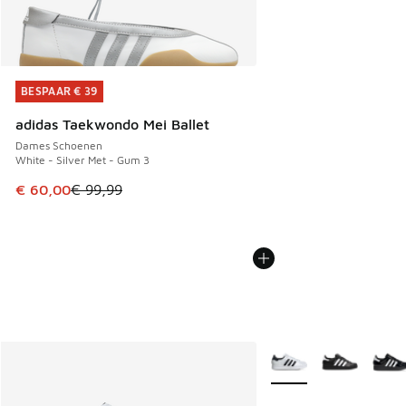
BESPAAR € 39
BESPAAR € 39
adidas Taekwondo Mei Ballet
Dames Schoenen
White - Silver Met - Gum 3
Dit artikel is in de uitverkoop. Dit artikel is in de aanbied
€ 60,00
€ 99,99
Meer kleuren verkrijgb