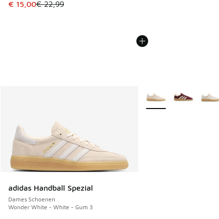
Dit artikel is in de uitverkoop. Dit artikel is in de aanbied
€ 15,00
€ 22,99
Meer kleuren verkrijgb
adidas Handball Spezial
Dames Schoenen
Wonder White - White - Gum 3