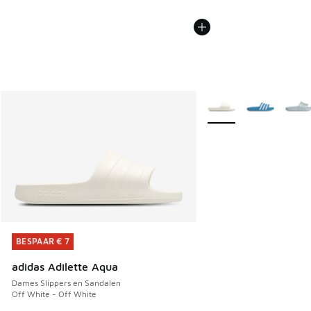
Meer kleuren verkrijgb
BESPAAR € 7
BESPAAR € 7
adidas Adilette Aqua
Dames Slippers en Sandalen
Off White - Off White