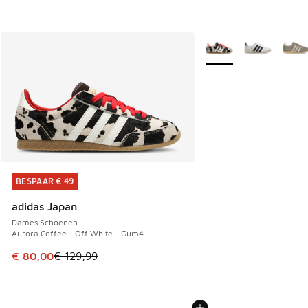
Meer kleuren verkrijgb
BESPAAR € 49
BESPAAR € 49
adidas Japan
Dames Schoenen
Aurora Coffee - Off White - Gum4
Dit artikel is in de uitverkoop. Dit artikel is in de aanbied
€ 80,00
€ 129,99