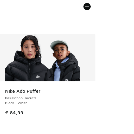
Nike Adp Puffer
basisschool Jackets
Black - White
€ 84,99