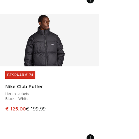
BESPAAR € 74
BESPAAR € 74
Nike Club Puffer
Heren Jackets
Black - White
Dit artikel is in de uitverkoop. Dit artikel is in de aanbied
€ 125,00
€ 199,99