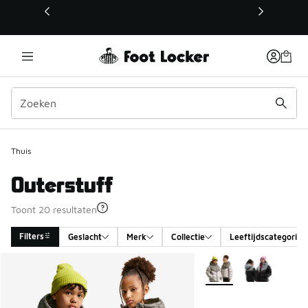
Deze link wordt geopend in een nieuw venster
Thuis
Outerstuff
Toont 20 resultaten
Filters
Geslacht
Merk
Collectie
Leeftijdscategorie
Search Results
Meer kleuren verkrijgb