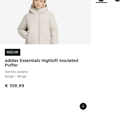
NIEUW
NIEUW
adidas Essentials Highloft Insulated
Puffer
Dames Jackets
Beige - Beige
€ 109,99