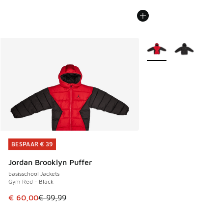
Meer kleuren verkrijgb
BESPAAR € 39
BESPAAR € 39
Jordan Brooklyn Puffer
basisschool Jackets
Gym Red - Black
Dit artikel is in de uitverkoop. Dit artikel is in de aanbied
€ 60,00
€ 99,99