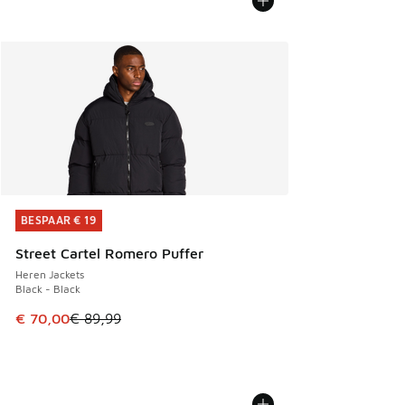
BESPAAR € 19
BESPAAR € 19
Street Cartel Romero Puffer
Heren Jackets
Black - Black
Dit artikel is in de uitverkoop. Dit artikel is in de aanbied
€ 70,00
€ 89,99