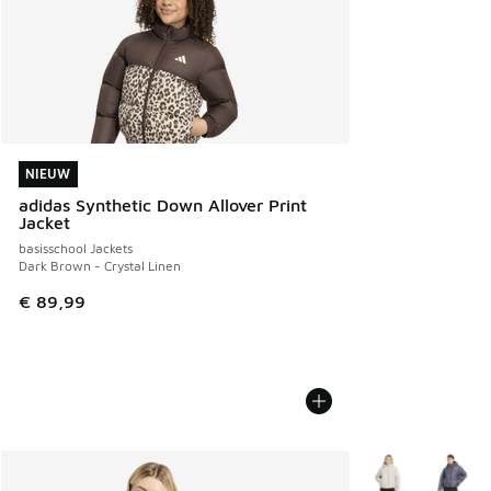
NIEUW
NIEUW
adidas Synthetic Down Allover Print
Jacket
basisschool Jackets
Dark Brown - Crystal Linen
€ 89,99
Meer kleuren verk