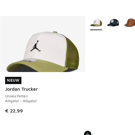
Meer kleuren verkrijgb
NIEUW
NIEUW
Jordan Trucker
Unisex Petten
Alligator - Alligator
€ 22,99