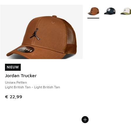
Meer kleuren verkrijgb
NIEUW
NIEUW
Jordan Trucker
Unisex Petten
Light British Tan - Light British Tan
€ 22,99