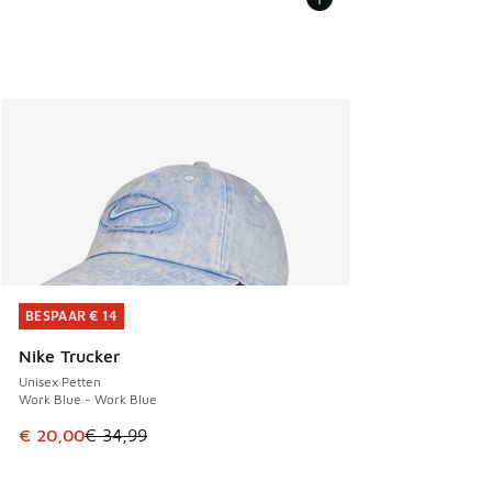
BESPAAR € 14
BESPAAR € 14
Nike Trucker
Unisex Petten
Work Blue - Work Blue
Dit artikel is in de uitverkoop. Dit artikel is in de aanbied
€ 20,00
€ 34,99