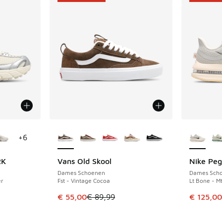
jgbaar
Meer kleuren verkrijgbaar
Meer kle
+
6
2K
Vans Old Skool
Nike Pe
BESPAAR € 34
BESPAAR 
Dames Schoenen
Dames Sch
er
Fst - Vintage Cocoa
Lt Bone - Mt
Dit artikel is in de uitverkoop. Dit artikel is
Dit artik
€ 55,00
€ 89,99
€ 125,00