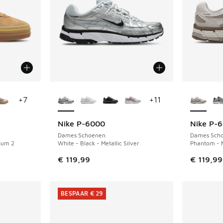
jgbaar
Meer kleuren verkrijgbaar
Meer kle
+
7
+
11
Nike P-6000
Nike P-
Dames Schoenen
Dames Sch
Gum 2
White - Black - Metallic Silver
Phantom - 
uitverkoop. Dit artikel is in de aanbieding Prijs verlaagd van €
€ 119,99
€ 119,99
BESPAAR € 29