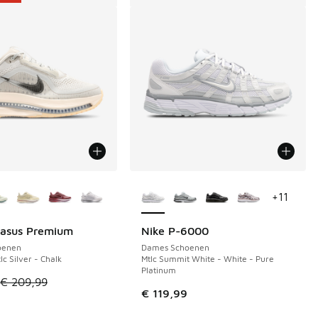
uren verkrijgbaar
Meer kleuren verkrijgbaar
+
11
gasus Premium
Nike P-6000
€ 84
oenen
Dames Schoenen
lc Silver - Chalk
Mtlc Summit White - White - Pure
Platinum
 in de aanbieding Prijs verlaagd van € 89,99 naar € 55,00
el is in de uitverkoop. Dit artikel is in de aanbieding Prijs ve
€ 209,99
€ 119,99