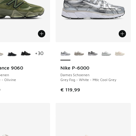
uren verkrijgbaar
Meer kleuren verkrijgbaar
+
30
ance 9060
Nike P-6000
oenen
Dames Schoenen
 - Olivine
Grey Fog - White - Mtlc Cool Grey
9
€ 119,99