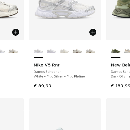
jgbaar
Meer kleuren verkrijgbaar
Meer kle
Nike V5 Rnr
New Bal
Dames Schoenen
Dames Sch
White - Mtlc Silver - Mtlc Platinu
Dark Olivine
€ 89,99
€ 189,9