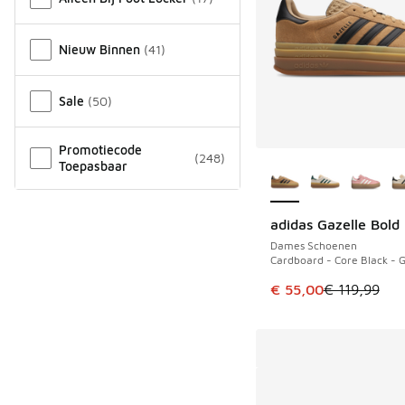
Nieuw Binnen
(
41
)
Sale
(
50
)
Promotiecode
(
248
)
Meer kleuren verkri
Toepasbaar
adidas Gazelle Bold
BESPAAR € 64
Dames Schoenen
Cardboard - Core Black - 
Dit artikel is in de 
€ 55,00
€ 119,99