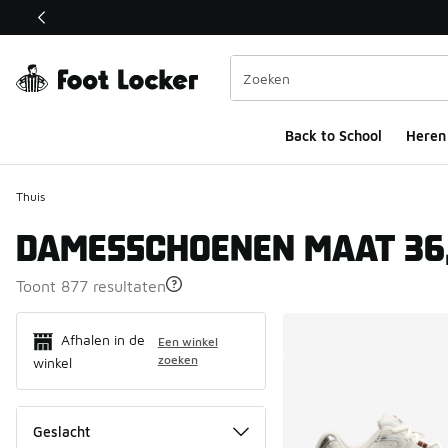
Deze link wordt geopend in een nieuw venster
Back to School
Heren
Thuis
DAMESSCHOENEN MAAT 36
Toont 877 resultaten
Search Resul
Afhalen in de
Een winkel
zoeken
winkel
Geslacht