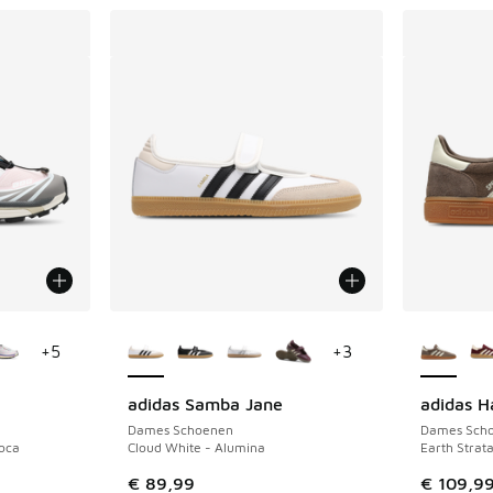
jgbaar
Meer kleuren verkrijgbaar
Meer kle
+
5
+
3
adidas Samba Jane
adidas H
Dames Schoenen
Dames Sch
ioca
Cloud White - Alumina
Earth Strat
€ 89,99
€ 109,9