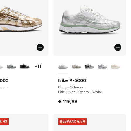
uren verkrijgbaar
Meer kleuren verkrijgbaar
+
11
6000
Nike P-6000
oenen
Dames Schoenen
Mtlc Silver - Steam - White
 in de aanbieding Prijs verlaagd van € 129,99 naar € 100,00
€ 119,99
€ 49
BESPAAR € 34