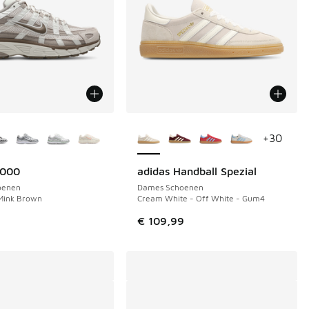
uren verkrijgbaar
Meer kleuren verkrijgbaar
+
30
6000
adidas Handball Spezial
oenen
Dames Schoenen
Mink Brown
Cream White - Off White - Gum4
 119,99 naar € 55,00
€ 109,99