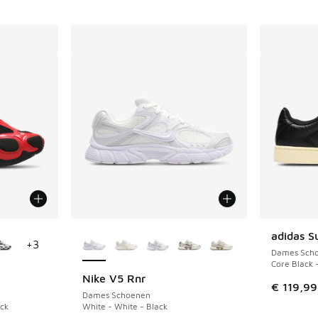
jgbaar
Meer kleuren verkrijgbaar
adidas S
+
3
Dames Sch
Core Black 
Nike V5 Rnr
€ 119,99
Dames Schoenen
ack
White - White - Black