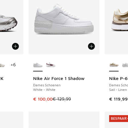
jgbaar
Meer kleuren verkrijgbaar
Meer kle
+
6
2K
Nike Air Force 1 Shadow
Nike P-
BESPAAR € 29
Dames Schoenen
Dames Sch
White - White
Sail - Linen
Dit artikel is in de uitverkoop. Dit artikel is
€ 100,00
€ 129,99
€ 119,99
BESPAAR 