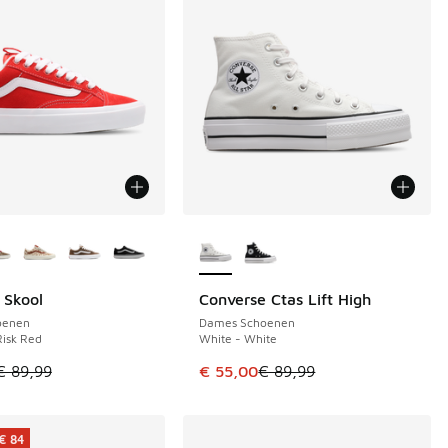
uren verkrijgbaar
Meer kleuren verkrijgbaar
 Skool
Converse Ctas Lift High
€ 49
BESPAAR € 34
€ 149,99 naar € 100,00
oenen
Dames Schoenen
Risk Red
White - White
el is in de uitverkoop. Dit artikel is in de aanbieding Prijs ve
Dit artikel is in de uitverkoop. Di
€ 89,99
€ 55,00
€ 89,99
€ 84