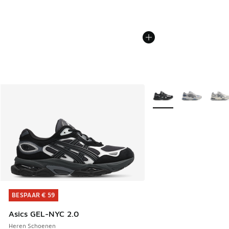
Meer kleuren verkrijgb
BESPAAR € 59
BESPAAR € 59
Asics GEL-NYC 2.0
Heren Schoenen