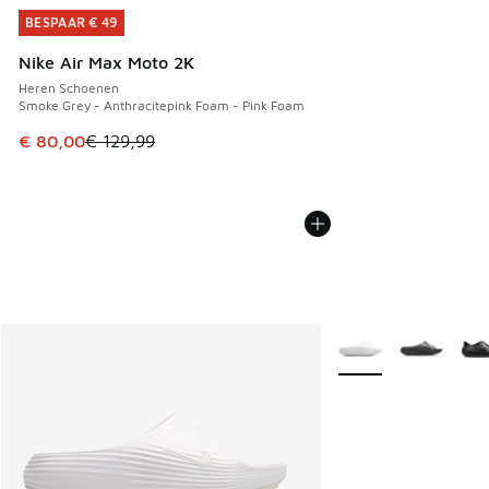
BESPAAR € 49
BESPAAR € 49
Nike Air Max Moto 2K
Heren Schoenen
Smoke Grey - Anthracitepink Foam - Pink Foam
Dit artikel is in de uitverkoop. Dit artikel is in de aanbied
€ 80,00
€ 129,99
Meer kleuren verkrij