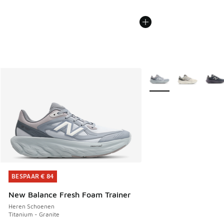
Meer kleuren verkrijgb
BESPAAR € 84
BESPAAR € 84
New Balance Fresh Foam Trainer
Heren Schoenen
Titanium - Granite