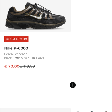
BESPAAR € 49
BESPAAR € 49
Nike P-6000
Heren Schoenen
Black - Mtlc Silver - Dk Hazel
Dit artikel is in de uitverkoop. Dit artikel is in de aanbied
€ 70,00
€ 119,99
Meer kleuren verkrijgb