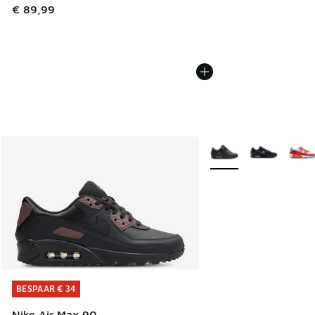
€ 89,99
Meer kleuren verkrijgb
BESPAAR € 34
BESPAAR € 34
Nike Air Max 90