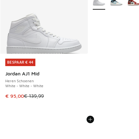
BESPAAR € 44
BESPAAR € 44
Jordan AJ1 Mid
Heren Schoenen
White - White - White
Dit artikel is in de uitverkoop. Dit artikel is in de aanbied
€ 95,00
€ 139,99