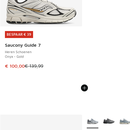
BESPAAR € 39
BESPAAR € 39
Saucony Guide 7
Heren Schoenen
Onyx - Gold
Dit artikel is in de uitverkoop. Dit artikel is in de aanbied
€ 100,00
€ 139,99
Meer kleuren verkrijgb