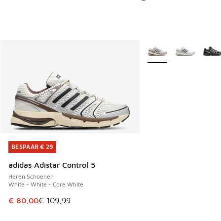
Meer kleuren verkrijgb
BESPAAR € 29
BESPAAR € 29
adidas Adistar Control 5
Heren Schoenen
White - White - Core White
Dit artikel is in de uitverkoop. Dit artikel is in de aanbied
€ 80,00
€ 109,99