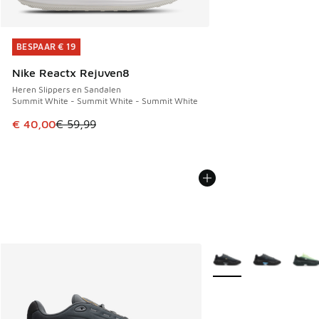
BESPAAR € 19
BESPAAR € 19
Nike Reactx Rejuven8
Heren Slippers en Sandalen
Summit White - Summit White - Summit White
Dit artikel is in de uitverkoop. Dit artikel is in de aanbied
€ 40,00
€ 59,99
Meer kleuren verkrijgb