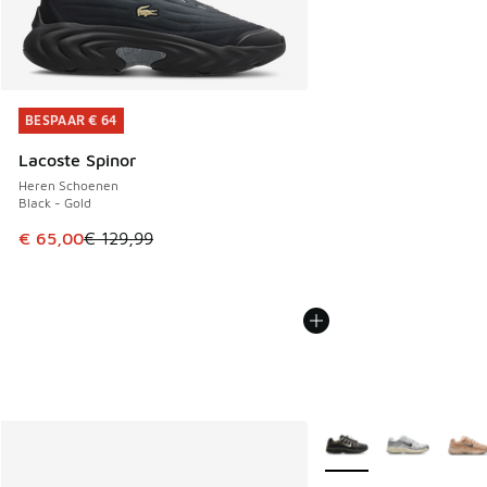
BESPAAR € 64
BESPAAR € 64
Lacoste Spinor
Heren Schoenen
Black - Gold
Dit artikel is in de uitverkoop. Dit artikel is in de aanbied
€ 65,00
€ 129,99
Meer kleuren verkrijgb