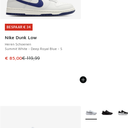
BESPAAR € 34
BESPAAR € 34
Nike Dunk Low
Heren Schoenen
Summit White - Deep Royal Blue - S
Dit artikel is in de uitverkoop. Dit artikel is in de aanbied
€ 85,00
€ 119,99
Meer kleuren verkrijgb