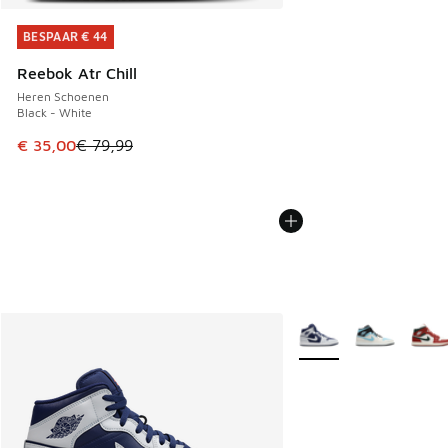
BESPAAR € 44
BESPAAR € 44
Reebok Atr Chill
Heren Schoenen
Black - White
Dit artikel is in de uitverkoop. Dit artikel is in de aanbied
€ 35,00
€ 79,99
Meer kleuren verkrijgb