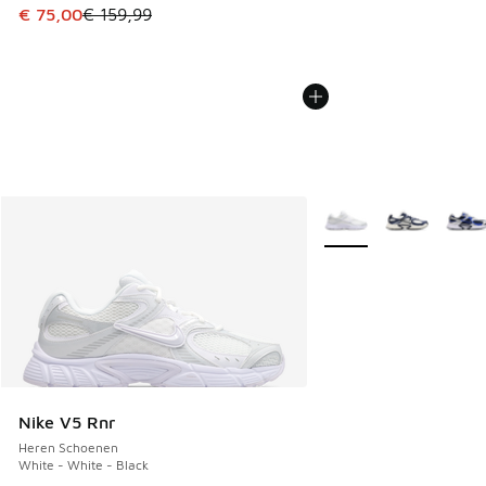
Dit artikel is in de uitverkoop. Dit artikel is in de aanbied
€ 75,00
€ 159,99
Meer kleuren verkrijgb
Nike V5 Rnr
Heren Schoenen
White - White - Black