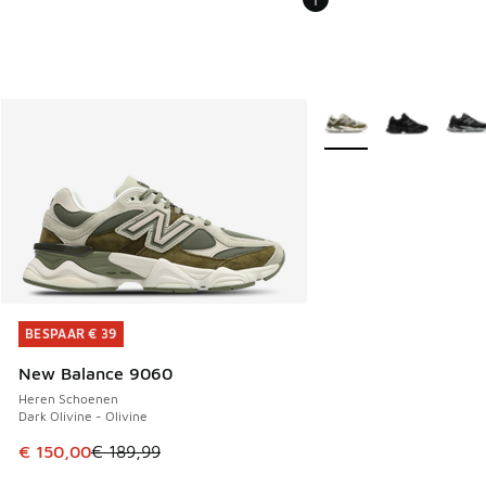
Meer kleuren verkrijgb
BESPAAR € 39
BESPAAR € 39
New Balance 9060
Heren Schoenen
Dark Olivine - Olivine
Dit artikel is in de uitverkoop. Dit artikel is in de aanbied
€ 150,00
€ 189,99