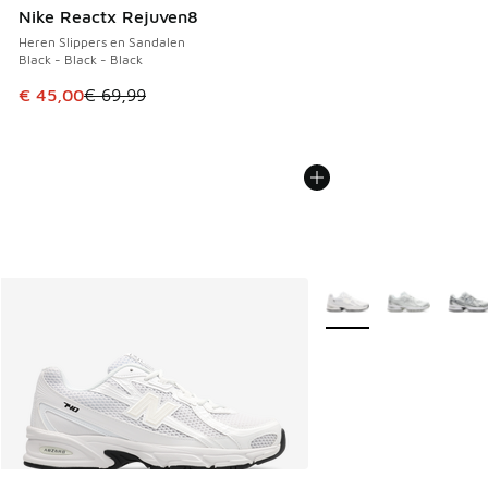
Nike Reactx Rejuven8
Heren Slippers en Sandalen
Black - Black - Black
Dit artikel is in de uitverkoop. Dit artikel is in de aanbied
€ 45,00
€ 69,99
Meer kleuren verkrijgb