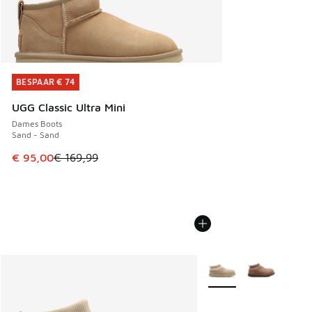
BESPAAR € 74
BESPAAR € 74
UGG Classic Ultra Mini
Dames Boots
Sand - Sand
Dit artikel is in de uitverkoop. Dit artikel is in de aanbied
€ 95,00
€ 169,99
Meer kleuren verkrijgb