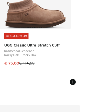
BESPAAR € 39
BESPAAR € 39
UGG Classic Ultra Stretch Cuff
basisschool Schoenen
Rocky Oak - Rocky Oak
Dit artikel is in de uitverkoop. Dit artikel is in de aanbied
€ 75,00
€ 114,99