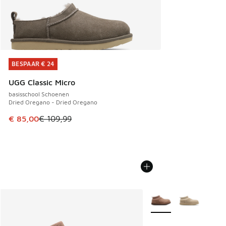
BESPAAR € 24
BESPAAR € 24
UGG Classic Micro
basisschool Schoenen
Dried Oregano - Dried Oregano
Dit artikel is in de uitverkoop. Dit artikel is in de aanbied
€ 85,00
€ 109,99
Meer kleuren verkrijgb