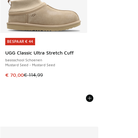
BESPAAR € 44
BESPAAR € 44
UGG Classic Ultra Stretch Cuff
basisschool Schoenen
Mustard Seed - Mustard Seed
Dit artikel is in de uitverkoop. Dit artikel is in de aanbied
€ 70,00
€ 114,99