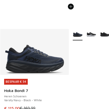
Meer kleuren verkrijgb
BESPAAR € 54
BESPAAR € 54
Hoka Bondi 7
Heren Schoenen
Varsity Navy - Black - White
Dit artikel is in de uitverkoop. Dit artikel is in de aanbied
€ 115,00
€ 169,99