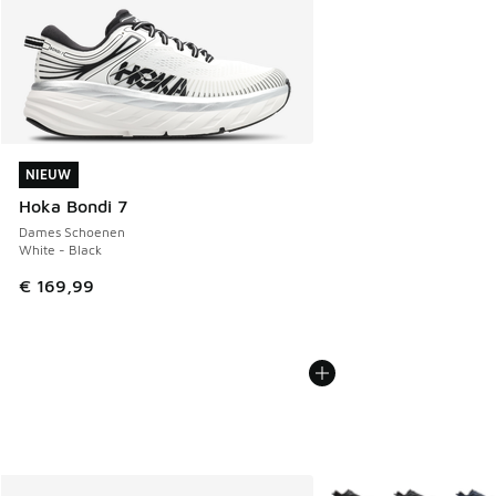
NIEUW
NIEUW
Hoka Bondi 7
Dames Schoenen
White - Black
€ 169,99
Meer kleuren verkrijgb