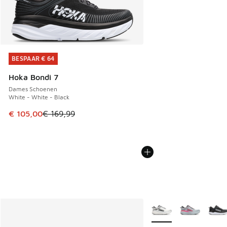
BESPAAR € 64
BESPAAR € 64
Hoka Bondi 7
Dames Schoenen
White - White - Black
Dit artikel is in de uitverkoop. Dit artikel is in de aanbied
€ 105,00
€ 169,99
Meer kleuren verkrijgb