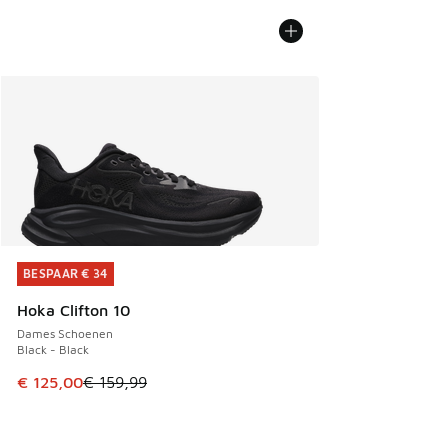
BESPAAR € 34
BESPAAR € 34
Hoka Clifton 10
Dames Schoenen
Black - Black
Dit artikel is in de uitverkoop. Dit artikel is in de aanbied
€ 125,00
€ 159,99