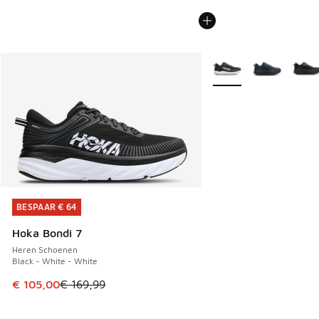
Meer kleuren verkrijgb
BESPAAR € 64
BESPAAR € 64
Hoka Bondi 7
Heren Schoenen
Black - White - White
Dit artikel is in de uitverkoop. Dit artikel is in de aanbied
€ 105,00
€ 169,99