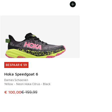
BESPAAR € 59
BESPAAR € 59
Hoka Speedgoat 6
Dames Schoenen
Yellow - Neon Hoka Citrus - Black
Dit artikel is in de uitverkoop. Dit artikel is in de aanbied
€ 100,00
€ 159,99