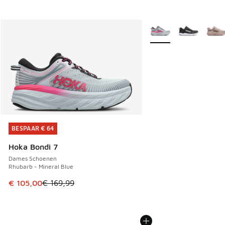
Meer kleuren verkrijgb
BESPAAR € 64
BESPAAR € 64
Hoka Bondi 7
Dames Schoenen
Rhubarb - Mineral Blue
Dit artikel is in de uitverkoop. Dit artikel is in de aanbied
€ 105,00
€ 169,99