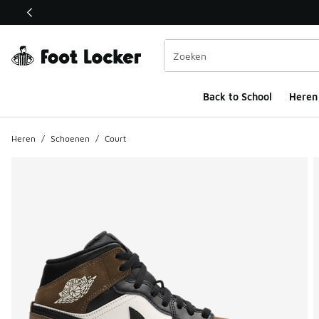
Deze link wordt geopend in een nieuw venster
Back to School
Heren
Heren
/
Schoenen
/
Court