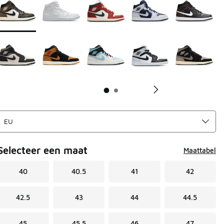
Selecteer een maat
Maattabel
40
40.5
41
42
42.5
43
44
44.5
45
45.5
46
47