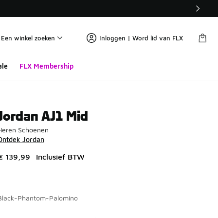
Een winkel zoeken
Inloggen | Word lid van FLX
ale
FLX Membership
Jordan AJ1 Mid
Heren Schoenen
Ontdek Jordan
€ 139,99
Inclusief BTW
Black-Phantom-Palomino
Pagina 1 van 2 met 1 tot 10 van 19 kleuren.
Kies een model
*
K