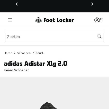
Deze link wordt geopend in een nieuw venster
Heren
/
Schoenen
/
Court
adidas Adistar Xlg 2.0
Heren Schoenen