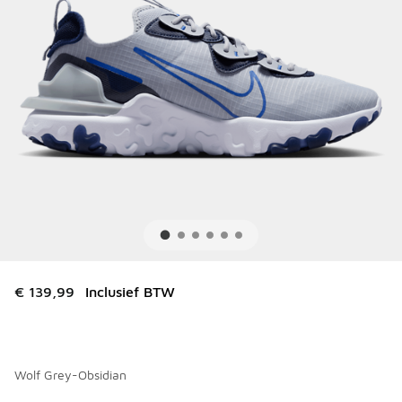
€ 139,99
Inclusief BTW
Wolf Grey-Obsidian
Kies een model
*
Pagina 1 van 1 met 1 tot 1 van 1 kleuren.