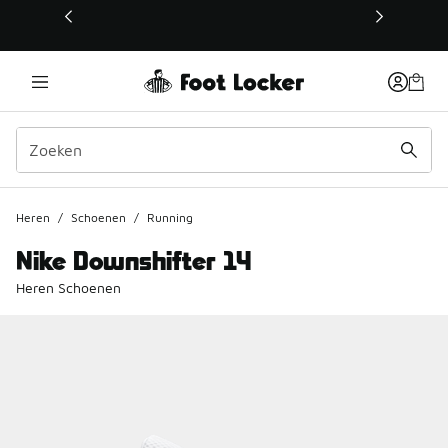
Deze link wordt geopend in een nieuw venster
Heren
/
Schoenen
/
Running
Nike Downshifter 14
Heren Schoenen