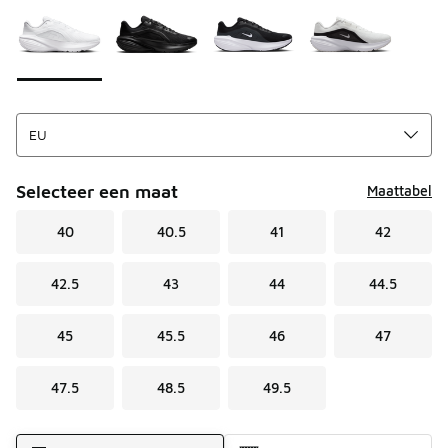
Selecteer een maat
Maattabel
40
40.5
41
42
42.5
43
44
44.5
45
45.5
46
47
47.5
48.5
49.5
Verzendmethode