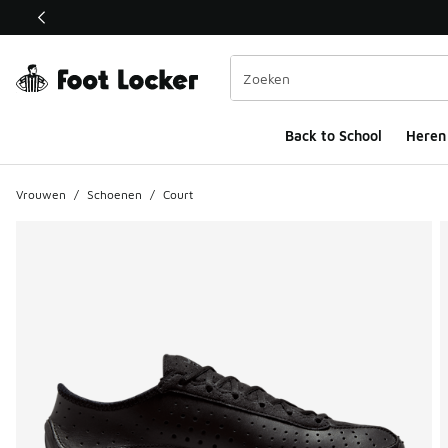
Deze link wordt geopend in een nieuw venster
Back to School
Heren
Vrouwen
/
Schoenen
/
Court