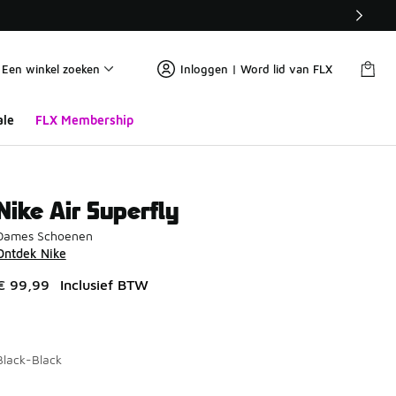
Een winkel zoeken
Inloggen | Word lid van FLX
ale
FLX Membership
Nike Air Superfly
Dames Schoenen
Ontdek Nike
€ 99,99
Inclusief BTW
Black-Black
Pagina 1 van 1 met 1 tot 5 van 5 kleuren.
Kies een model
*