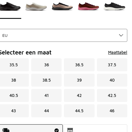
Selecteer een maat
Maattabel
35.5
36
36.5
37.5
38
38.5
39
40
40.5
41
42
42.5
43
44
44.5
46
Verzendmethode