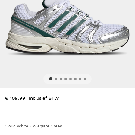
€ 109,99
Inclusief BTW
Cloud White-Collegiate Green
Kies een model
*
Pagina 1 van 2 met 1 tot 10 van 13 kleuren.