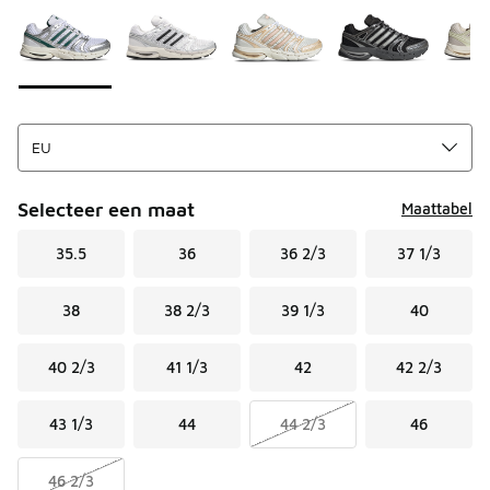
Selecteer een maat
Maattabel
35.5
36
36 2/3
37 1/3
38
38 2/3
39 1/3
40
40 2/3
41 1/3
42
42 2/3
43 1/3
44
44 2/3
46
46 2/3