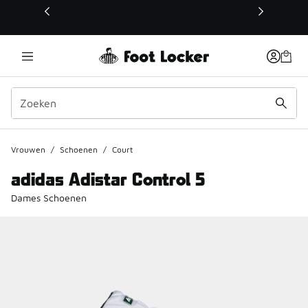
Deze link wordt geopend in een nieuw venster
Vrouwen
/
Schoenen
/
Court
adidas Adistar Control 5
Dames Schoenen