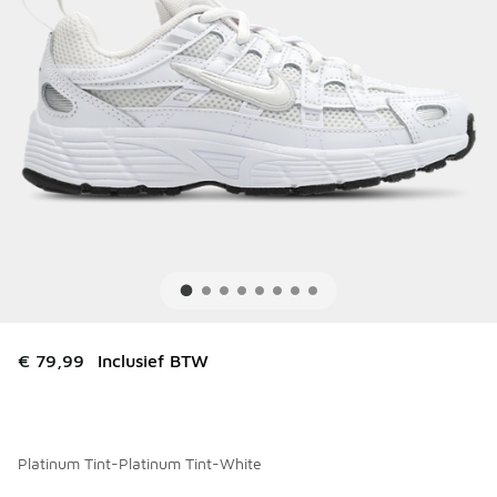
€ 79,99
Inclusief BTW
Platinum Tint-Platinum Tint-White
Kies een model
*
Pagina 1 van 1 met 1 tot 9 van 9 kleuren.