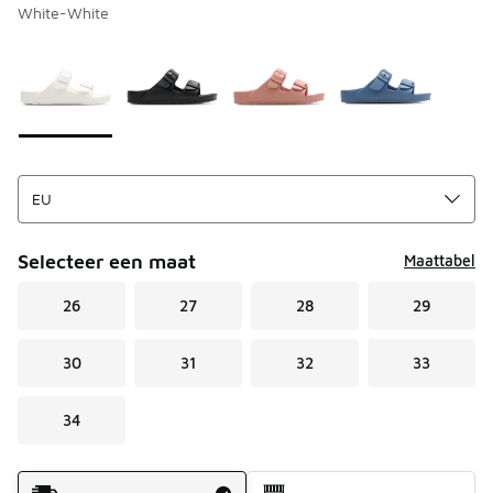
White-White
Pagina 1 van 1 met 1 tot 4 van 4 kleuren.
Kies een model
*
Selecteer een maat
Maattabel
26
27
28
29
30
31
32
33
34
Verzendmethode