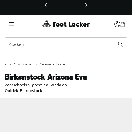
Deze link wordt geopend in een nieuw venster
Kids
/
Schoenen
/
Canvas & Skate
Birkenstock Arizona Eva
voorschools Slippers en Sandalen
Ontdek Birkenstock