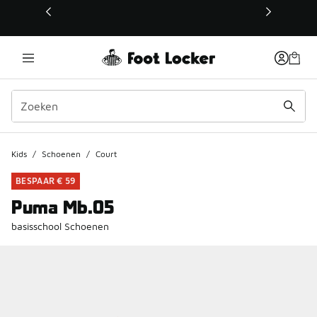
Deze link wordt geopend in een nieuw venster
Kids
/
Schoenen
/
Court
BESPAAR € 59
Puma Mb.05
basisschool Schoenen