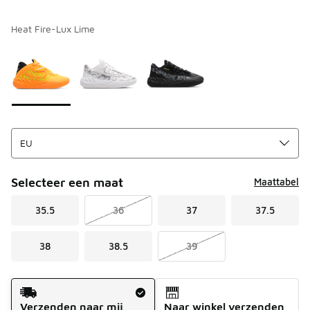
Heat Fire-Lux Lime
Kies een model
*
Pagina 1 van 1 met 1 tot 3 van 3 kleuren.
Selecteer een maat
Maattabel
35.5
36
37
37.5
38
38.5
39
Verzendmethode
Verzenden naar mij
Naar winkel verzenden