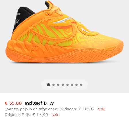
Dit artikel is in de uitverkoop. Dit artikel is in de aanbied
€ 55,00
Inclusief BTW
Laagste prijs in de afgelopen 30 dagen:
€ 114,99
-52%
Originele Prijs:
€ 114,99
-52%