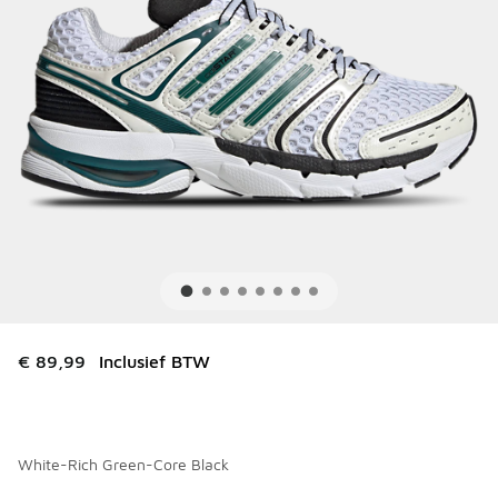
€ 89,99
Inclusief BTW
White-Rich Green-Core Black
Kies een model
*
Pagina 1 van 1 met 1 tot 4 van 4 kleuren.