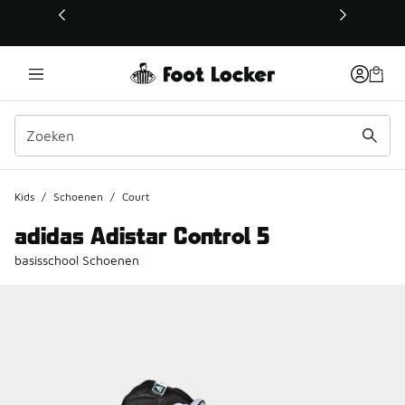
Deze link wordt geopend in een nieuw venster
Kids
/
Schoenen
/
Court
adidas Adistar Control 5
basisschool Schoenen