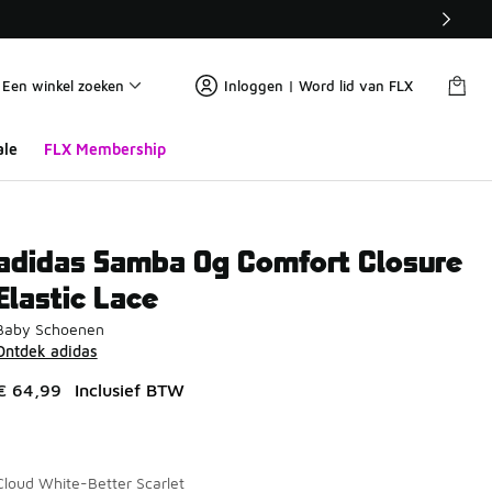
Een winkel zoeken
Inloggen | Word lid van FLX
ale
FLX Membership
adidas Samba Og Comfort Closure
Elastic Lace
Baby Schoenen
Ontdek adidas
€ 64,99
Inclusief BTW
Cloud White-Better Scarlet