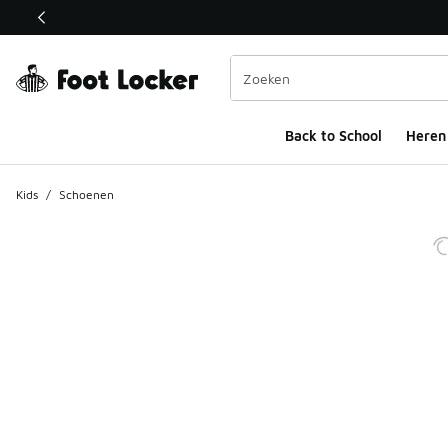
Deze link wordt geopend in een nieuw venster
Back to School
Heren
Kids
/
Schoenen