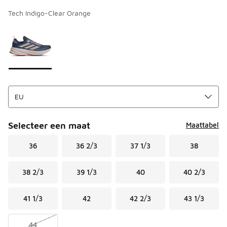
Tech Indigo-Clear Orange
Kies een model
*
Pagina 1 van 1 met 1 tot 1 van 1 kleuren.
Selecteer een maat
Maattabel
36
36 2/3
37 1/3
38
38 2/3
39 1/3
40
40 2/3
41 1/3
42
42 2/3
43 1/3
44