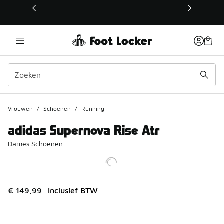
Deze link wordt geopend in een nieuw venster
Vrouwen
/
Schoenen
/
Running
adidas Supernova Rise Atr
Dames Schoenen
€ 149,99
Inclusief BTW