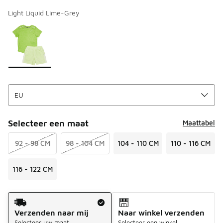
Light Liquid Lime-Grey
Kies een model
*
Pagina 1 van 1 met 1 tot 1 van 1 kleuren.
Selecteer een maat
Maattabel
92 - 98 CM
98 - 104 CM
104 - 110 CM
110 - 116 CM
116 - 122 CM
Verzendmethode
Verzenden naar mij
Naar winkel verzenden
Selecteer uw maat
Selecteer een winkel