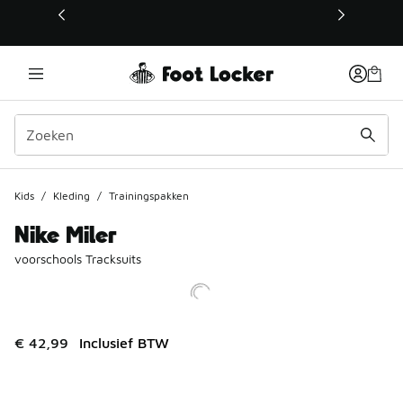
Deze link wordt geopend in een nieuw venster
Kids
/
Kleding
/
Trainingspakken
Nike Miler
voorschools Tracksuits
€ 42,99
Inclusief BTW