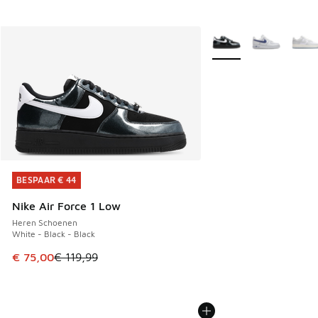
Meer kleuren verkrijgb
BESPAAR € 44
BESPAAR € 44
Nike Air Force 1 Low
Heren Schoenen
White - Black - Black
Dit artikel is in de uitverkoop. Dit artikel is in de aanbied
€ 75,00
€ 119,99