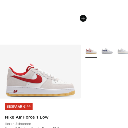
Meer kleuren verkrijgb
BESPAAR € 44
BESPAAR € 44
Nike Air Force 1 Low
Heren Schoenen