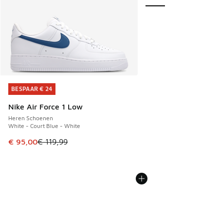
BESPAAR € 24
BESPAAR € 24
Nike Air Force 1 Low
Heren Schoenen
White - Court Blue - White
Dit artikel is in de uitverkoop. Dit artikel is in de aanbied
€ 95,00
€ 119,99