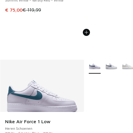
Summit White - Varsity Red - White
Dit artikel is in de uitverkoop. Dit artikel is in de aanbied
€ 75,00
€ 119,99
Meer kleuren verkrijgb
Nike Air Force 1 Low
Heren Schoenen