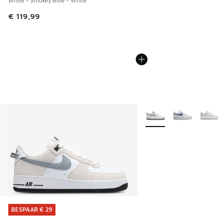
White - Smokey Blue - White
€ 119,99
Meer kleuren verkrijgb
BESPAAR € 29
BESPAAR € 29