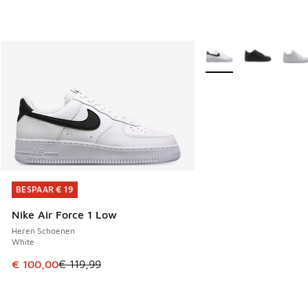
Meer kleuren verkrijgb
BESPAAR € 19
BESPAAR € 19
Nike Air Force 1 Low
Heren Schoenen
White
Dit artikel is in de uitverkoop. Dit artikel is in de aanbied
€ 100,00
€ 119,99