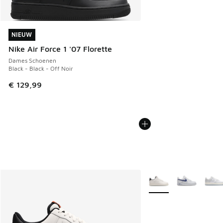
NIEUW
NIEUW
Nike Air Force 1 '07 Florette
Dames Schoenen
Black - Black - Off Noir
€ 129,99
Meer kleuren verkrijgb