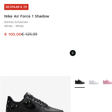
BESPAAR € 29
BESPAAR € 29
Nike Air Force 1 Shadow
Dames Schoenen
White - White
Dit artikel is in de uitverkoop. Dit artikel is in de aanbied
€ 100,00
€ 129,99
Meer kleuren verkrijgb