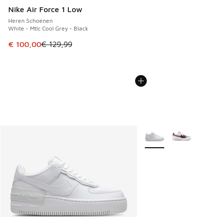
Nike Air Force 1 Low
Heren Schoenen
White - Mtlc Cool Grey - Black
Dit artikel is in de uitverkoop. Dit artikel is in de aanbied
€ 100,00
€ 129,99
Meer kleuren verkrijgb