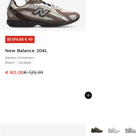
BESPAAR € 49
BESPAAR € 49
New Balance 204L
Dames Schoenen
Black - Cortado
Dit artikel is in de uitverkoop. Dit artikel is in de aanbied
€ 80,00
€ 129,99
Meer kleuren verkrijgb