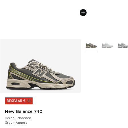
Meer kleuren verkrijgb
BESPAAR € 44
BESPAAR € 44
New Balance 740
Heren Schoenen
Grey - Angora