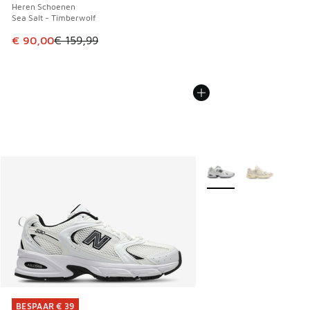
Heren Schoenen
Sea Salt - Timberwolf
Dit artikel is in de uitverkoop. Dit artikel is in de aanbied
€ 90,00
€ 159,99
Meer kleuren verkrijgb
BESPAAR € 39
BESPAAR € 39