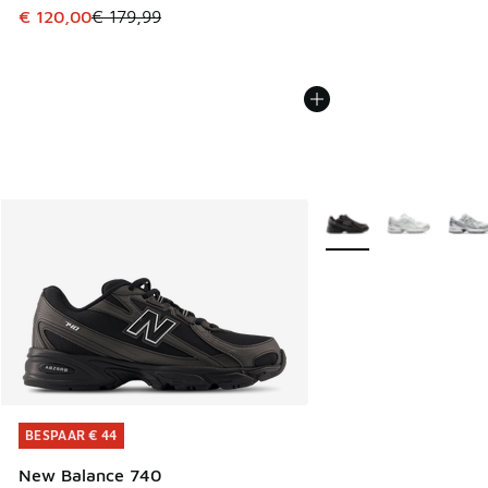
Dit artikel is in de uitverkoop. Dit artikel is in de aanbied
€ 120,00
€ 179,99
Meer kleuren verkrijgb
BESPAAR € 44
BESPAAR € 44
New Balance 740