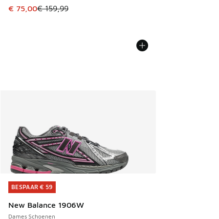
Dit artikel is in de uitverkoop. Dit artikel is in de aanbied
€ 75,00
€ 159,99
BESPAAR € 59
BESPAAR € 59
New Balance 1906W
Dames Schoenen