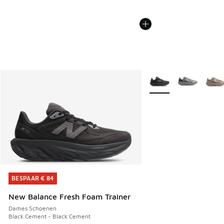
Meer kleuren verkrijgb
BESPAAR € 84
BESPAAR € 84
New Balance Fresh Foam Trainer
Dames Schoenen
Black Cement - Black Cement