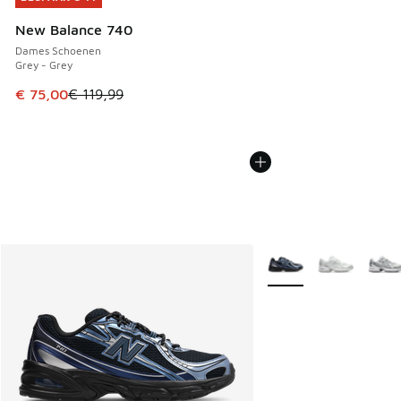
New Balance 740
Dames Schoenen
Grey - Grey
Dit artikel is in de uitverkoop. Dit artikel is in de aanbied
€ 75,00
€ 119,99
Meer kleuren verkrijgb