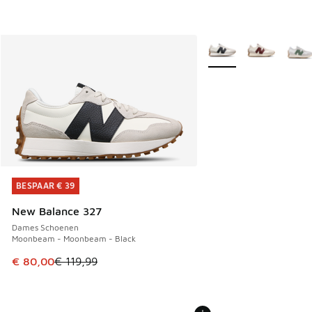
Meer kleuren verkrijgb
BESPAAR € 39
BESPAAR € 39
New Balance 327
Dames Schoenen
Moonbeam - Moonbeam - Black
Dit artikel is in de uitverkoop. Dit artikel is in de aanbied
€ 80,00
€ 119,99