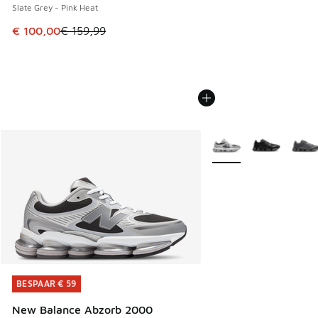
Slate Grey - Pink Heat
Dit artikel is in de uitverkoop. Dit artikel is in de aanbied
€ 100,00
€ 159,99
Meer kleuren verkrijgb
BESPAAR € 59
BESPAAR € 59
New Balance Abzorb 2000