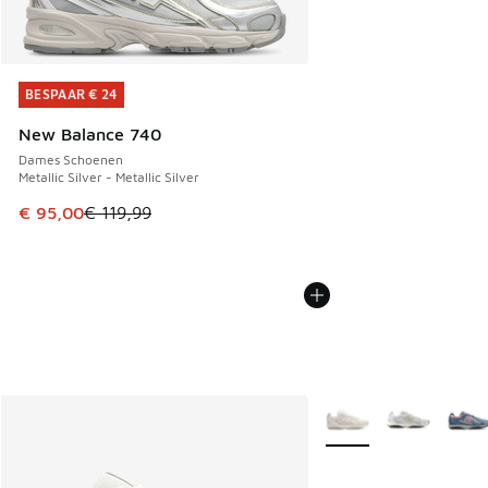
BESPAAR € 24
BESPAAR € 24
New Balance 740
Dames Schoenen
Metallic Silver - Metallic Silver
Dit artikel is in de uitverkoop. Dit artikel is in de aanbied
€ 95,00
€ 119,99
Meer kleuren verkrijgb