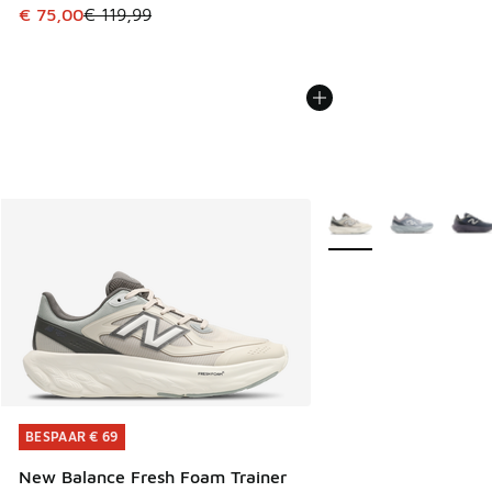
Dit artikel is in de uitverkoop. Dit artikel is in de aanbied
€ 75,00
€ 119,99
Meer kleuren verkrijgb
BESPAAR € 69
BESPAAR € 69
New Balance Fresh Foam Trainer