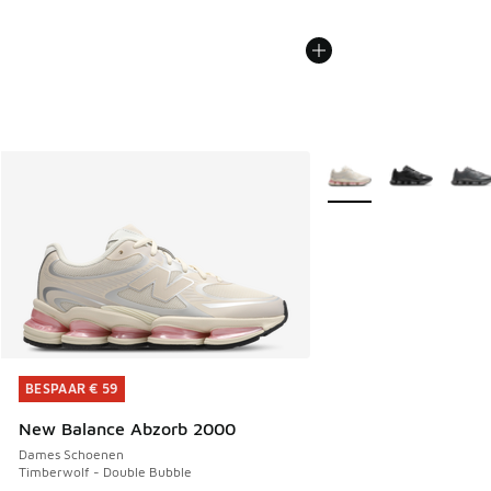
Meer kleuren verkrijgb
BESPAAR € 59
BESPAAR € 59
New Balance Abzorb 2000
Dames Schoenen
Timberwolf - Double Bubble