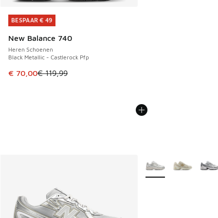
BESPAAR € 49
BESPAAR € 49
New Balance 740
Heren Schoenen
Black Metallic - Castlerock Pfp
Dit artikel is in de uitverkoop. Dit artikel is in de aanbied
€ 70,00
€ 119,99
Meer kleuren verkrijgb