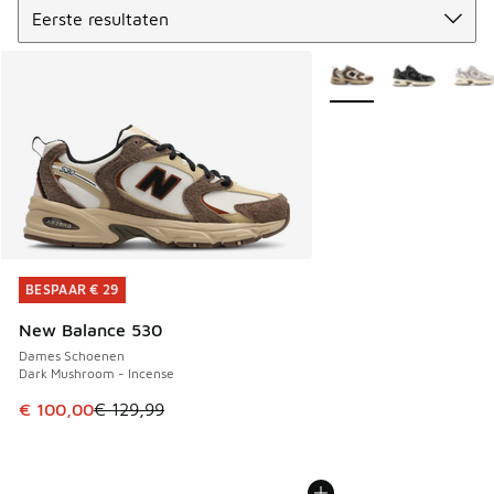
Meer kleuren verkrijgb
BESPAAR € 29
BESPAAR € 29
New Balance 530
Dames Schoenen
Dark Mushroom - Incense
Dit artikel is in de uitverkoop. Dit artikel is in de aanbied
€ 100,00
€ 129,99