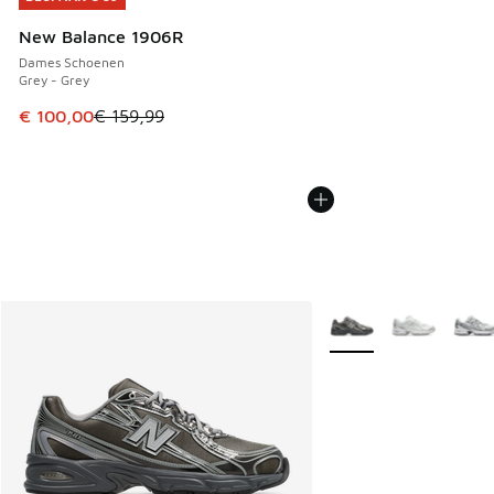
New Balance 1906R
Dames Schoenen
Grey - Grey
Dit artikel is in de uitverkoop. Dit artikel is in de aanbied
€ 100,00
€ 159,99
Meer kleuren verkrijgb