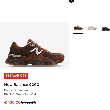
Meer kleuren verkrijgb
BESPAAR € 59
BESPAAR € 59
New Balance 9060
Dames Schoenen
Black Coffee - Rich Oak
Dit artikel is in de uitverkoop. Dit artikel is in de aanbied
€ 130,00
€ 189,99