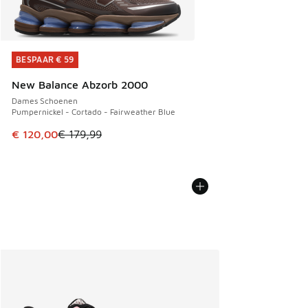
BESPAAR € 59
BESPAAR € 59
New Balance Abzorb 2000
Dames Schoenen
Pumpernickel - Cortado - Fairweather Blue
Dit artikel is in de uitverkoop. Dit artikel is in de aanbied
€ 120,00
€ 179,99