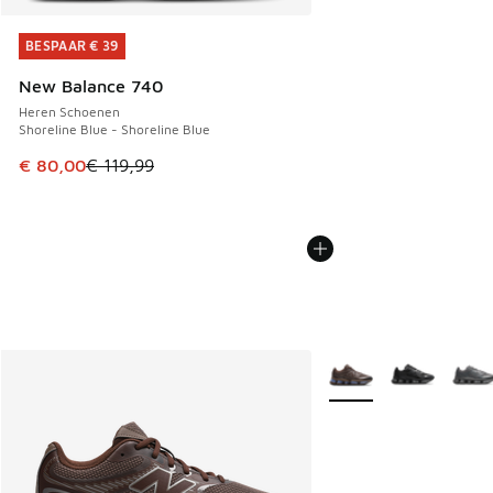
BESPAAR € 39
BESPAAR € 39
New Balance 740
Heren Schoenen
Shoreline Blue - Shoreline Blue
Dit artikel is in de uitverkoop. Dit artikel is in de aanbied
€ 80,00
€ 119,99
Meer kleuren verkrijgb