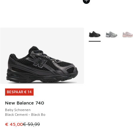
Meer kleuren verkrijgb
BESPAAR € 14
BESPAAR € 14
New Balance 740
Baby Schoenen
Black Cement - Black Bo
Dit artikel is in de uitverkoop. Dit artikel is in de aanbied
€ 45,00
€ 59,99