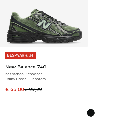
BESPAAR € 34
BESPAAR € 34
New Balance 740
basisschool Schoenen
Utility Green - Phantom
Dit artikel is in de uitverkoop. Dit artikel is in de aanbied
€ 65,00
€ 99,99