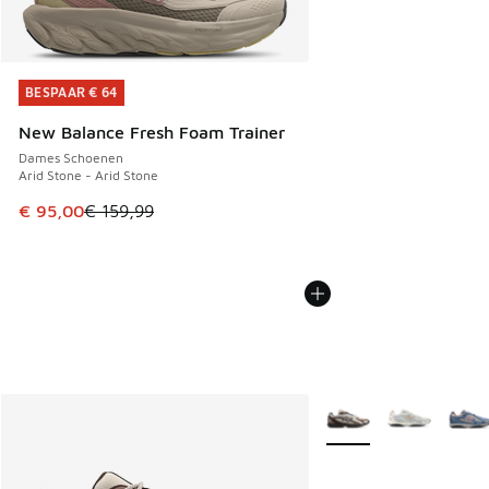
BESPAAR € 64
BESPAAR € 64
New Balance Fresh Foam Trainer
Dames Schoenen
Arid Stone - Arid Stone
Dit artikel is in de uitverkoop. Dit artikel is in de aanbied
€ 95,00
€ 159,99
Meer kleuren verkrijgb