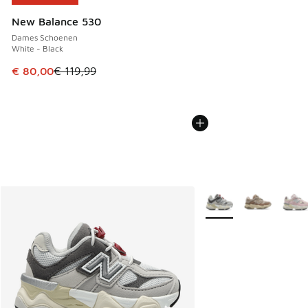
New Balance 530
Dames Schoenen
White - Black
Dit artikel is in de uitverkoop. Dit artikel is in de aanbied
€ 80,00
€ 119,99
Meer kleuren verkrijgb