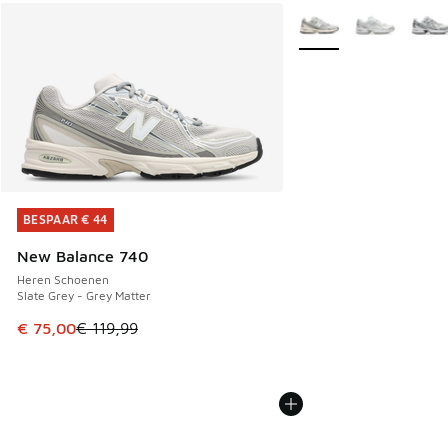
Meer kleuren verkrijgb
BESPAAR € 44
BESPAAR € 44
New Balance 740
Heren Schoenen
Slate Grey - Grey Matter
Dit artikel is in de uitverkoop. Dit artikel is in de aanbied
€ 75,00
€ 119,99