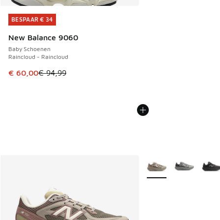
BESPAAR € 34
BESPAAR € 34
New Balance 9060
Baby Schoenen
Raincloud - Raincloud
Dit artikel is in de uitverkoop. Dit artikel is in de aanbied
€ 60,00
€ 94,99
Meer kleuren verkrijgb