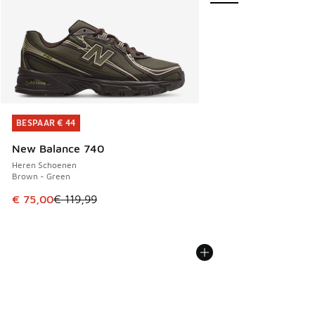
BESPAAR € 44
BESPAAR € 44
New Balance 740
Heren Schoenen
Brown - Green
Dit artikel is in de uitverkoop. Dit artikel is in de aanbied
€ 75,00
€ 119,99