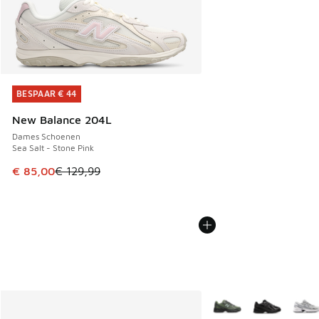
BESPAAR € 44
BESPAAR € 44
New Balance 204L
Dames Schoenen
Sea Salt - Stone Pink
Dit artikel is in de uitverkoop. Dit artikel is in de aanbied
€ 85,00
€ 129,99
Meer kleuren verkrijgb