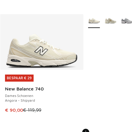
Meer kleuren verkrijgb
BESPAAR € 29
BESPAAR € 29
New Balance 740
Dames Schoenen
Angora - Shipyard
Dit artikel is in de uitverkoop. Dit artikel is in de aanbied
€ 90,00
€ 119,99