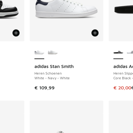
Meer kleuren verkrijgbaar
Meer kle
adidas Stan Smith
adidas Ad
uitverkoop. Dit artikel is in de aanbieding Prijs verlaagd van €
Heren Schoenen
Heren Slipp
White - Navy - White
Core Black 
Dit artik
€ 109,99
€ 20,00