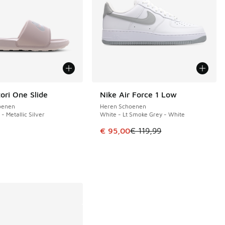
ori One Slide
Nike Air Force 1 Low
BESPAAR € 24
oenen
Heren Schoenen
- Metallic Silver
White - Lt Smoke Grey - White
Dit artikel is in de uitverkoop. Di
€ 95,00
€ 119,99