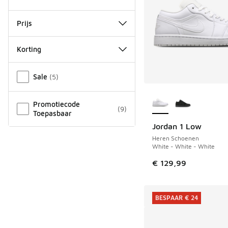
Prijs
Korting
Overige
Sale
(
5
)
Meer kleuren verkri
Promotiecode
(
9
)
Toepasbaar
Jordan 1 Low
Heren Schoenen
White - White - White
€ 129,99
BESPAAR € 24