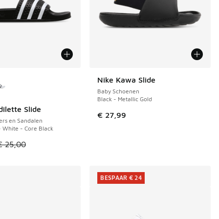
uren verkrijgbaar
Nike Kawa Slide
Baby Schoenen
Black - Metallic Gold
ilette Slide
 119,99 naar € 70,00
€ 27,99
ers en Sandalen
- White - Core Black
el is in de uitverkoop. Dit artikel is in de aanbieding Prijs ve
€ 25,00
BESPAAR € 24