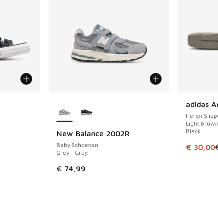
Meer kleuren verkrijgbaar
adidas Ad
Heren Slipp
Light Brown
Black
New Balance 2002R
uitverkoop. Dit artikel is in de aanbieding Prijs verlaagd van €
Baby Schoenen
Dit artik
€ 30,00
Grey - Grey
€ 74,99