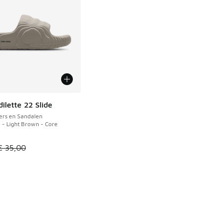
ilette 22 Slide
ers en Sandalen
 - Light Brown - Core
 74,99 naar € 50,00
el is in de uitverkoop. Dit artikel is in de aanbieding Prijs ve
€ 35,00