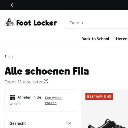
Deze link wordt geopend in een nieuw venster
Back to School
Heren
Thuis
Alle schoenen Fila
Toont 11 resultaten
Search Resul
BESPAAR € 49
Afhalen in de
Een winkel
zoeken
winkel
Geslacht