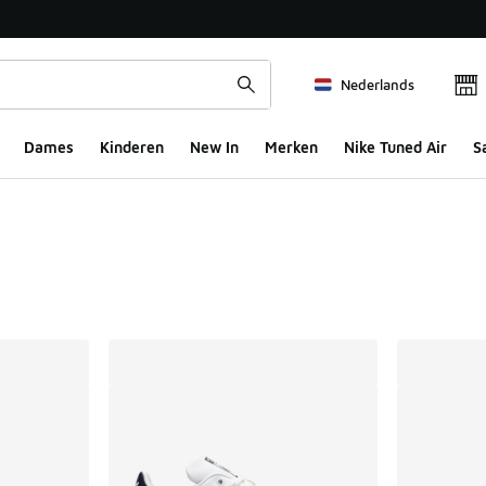
Nederlands
Dames
Kinderen
New In
Merken
Nike Tuned Air
S
ts