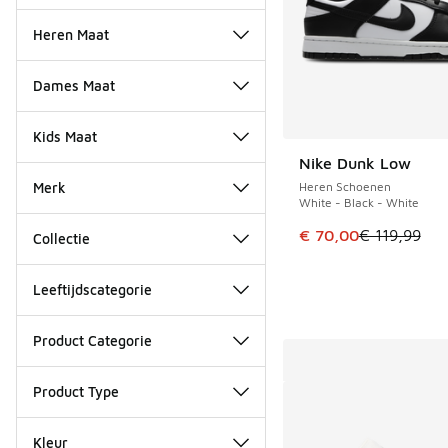
Heren Maat
Dames Maat
Kids Maat
Nike Dunk Low
BESPAAR € 49
Merk
Heren Schoenen
White - Black - White
Dit artikel is in de 
€ 70,00
€ 119,99
Collectie
Leeftijdscategorie
Product Categorie
Product Type
Kleur