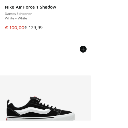
Nike Air Force 1 Shadow
Dames Schoenen
White - White
Dit artikel is in de uitverkoop. Dit artikel is in de aanbied
€ 100,00
€ 129,99