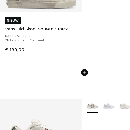
NIEUW
NIEUW
Vans Old Skool Souvenir Pack
Dames Schoenen
2N1 - Souvenir Oatmeal
€ 139,99
Meer kleuren verkrijgb