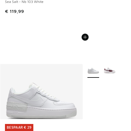
Sea Salt - Nb 103 White
€ 119,99
Meer kleuren verkrijgb
BESPAAR € 29
BESPAAR € 29