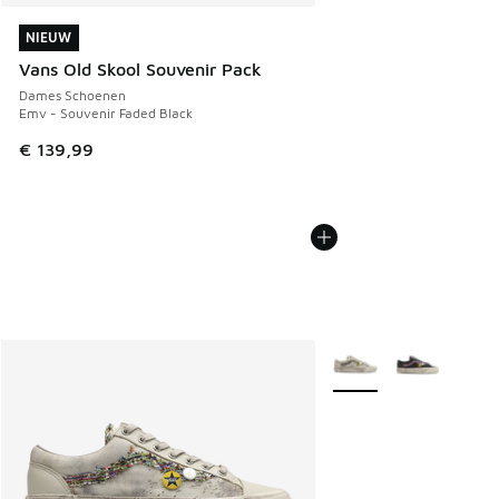
NIEUW
NIEUW
Vans Old Skool Souvenir Pack
Dames Schoenen
Emv - Souvenir Faded Black
€ 139,99
Meer kleuren verkrijgb