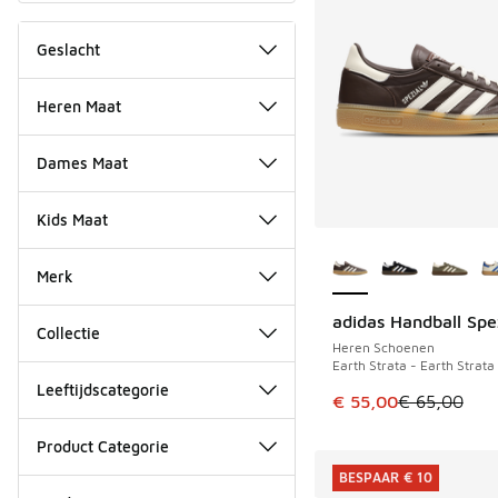
Geslacht
Heren Maat
Dames Maat
Kids Maat
Meer kleuren verkri
Merk
adidas Handball Spe
BESPAAR € 10
Collectie
Heren Schoenen
Earth Strata - Earth Strat
Leeftijdscategorie
Dit artikel is in de 
€ 55,00
€ 65,00
Product Categorie
BESPAAR € 10