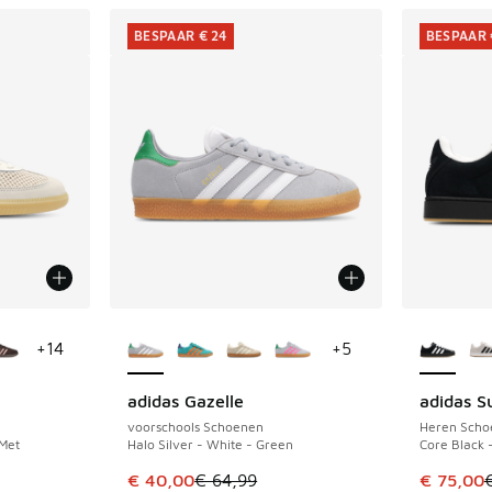
BESPAAR € 24
BESPAAR 
jgbaar
Meer kleuren verkrijgbaar
Meer kle
+
14
+
5
adidas Gazelle
adidas S
BESPAAR € 24
BESPAAR 
voorschools Schoenen
Heren Scho
 Met
Halo Silver - White - Green
Core Black 
uitverkoop. Dit artikel is in de aanbieding Prijs verlaagd van €
Dit artikel is in de uitverkoop. Dit artikel is
Dit artik
€ 40,00
€ 64,99
€ 75,00