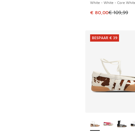
White - White - Core Whit
Dit artikel is in de 
€ 80,00
€ 109,99
BESPAAR € 39
Meer kleuren verkri