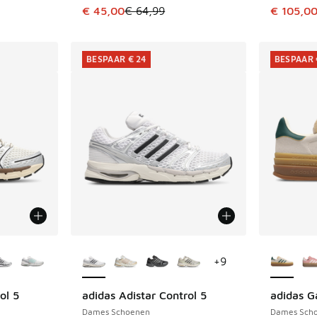
uitverkoop. Dit artikel is in de aanbieding Prijs verlaagd van €
Dit artikel is in de uitverkoop. Dit artikel is
Dit artik
€ 45,00
€ 64,99
€ 105,0
BESPAAR € 24
BESPAAR 
jgbaar
Meer kleuren verkrijgbaar
Meer kle
+
9
ol 5
adidas Adistar Control 5
adidas G
BESPAAR € 24
BESPAAR 
Dames Schoenen
Dames Sch