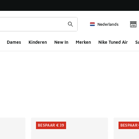
Nederlands
Dames
Kinderen
New In
Merken
Nike Tuned Air
S
ts
BESPAAR € 39
BESPAAR 