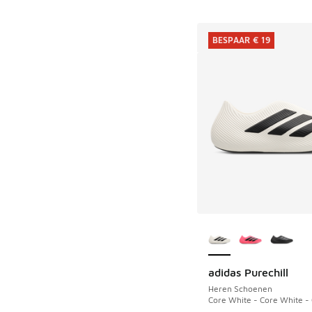
BESPAAR € 19
Meer kleuren verkri
adidas Purechill
BESPAAR € 19
Heren Schoenen
Core White - Core White -