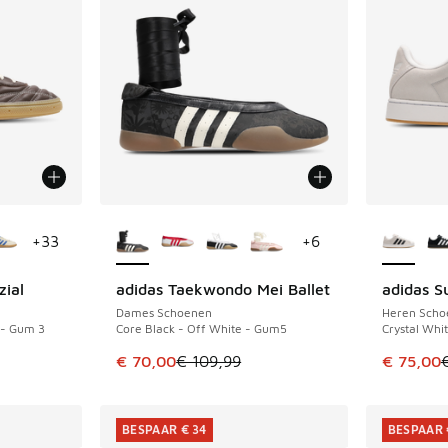
jgbaar
Meer kleuren verkrijgbaar
Meer kle
+
33
+
6
zial
adidas Taekwondo Mei Ballet
adidas S
BESPAAR € 39
BESPAAR 
Dames Schoenen
Heren Scho
a - Gum 3
Core Black - Off White - Gum5
Crystal Whi
uitverkoop. Dit artikel is in de aanbieding Prijs verlaagd van 
Dit artikel is in de uitverkoop. Dit artikel is
Dit artik
€ 70,00
€ 109,99
€ 75,00
BESPAAR € 34
BESPAAR 