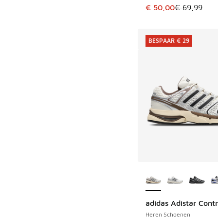
Dit artikel is in de 
€ 50,00
€ 69,99
BESPAAR € 29
Meer kleuren verkri
adidas Adistar Contr
BESPAAR € 29
Heren Schoenen