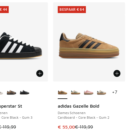
€ 44
BESPAAR € 64
uren verkrijgbaar
Meer kleuren verkrijgbaar
+
7
uperstar St
adidas Gazelle Bold
€ 44
BESPAAR € 64
enen
Dames Schoenen
- Core Black - Gum 3
Cardboard - Core Black - Gum 2
 119,99 naar € 85,00
 in de aanbieding Prijs verlaagd van € 64,99 naar € 40,00
el is in de uitverkoop. Dit artikel is in de aanbieding Prijs ve
Dit artikel is in de uitverkoop. Di
€ 119,99
€ 55,00
€ 119,99