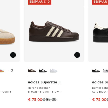
BESPAAR € 10
BESPAAR 
jgbaar
Meer kleuren verkrijgbaar
Meer kle
+
2
adidas Superstar II
adidas Su
BESPAAR € 10
BESPAAR 
Heren Schoenen
Dames Sch
 - Gum 3
Brown - Brown - Brown
Core Black 
uitverkoop. Dit artikel is in de aanbieding Prijs verlaagd van €
Dit artikel is in de uitverkoop. Dit artikel is
Dit artik
€ 75,00
€ 85,00
€ 75,00