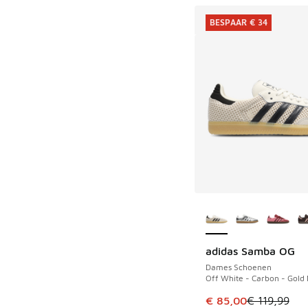
BESPAAR € 34
Meer kleuren verkri
adidas Samba OG
BESPAAR € 34
Dames Schoenen
Off White - Carbon - Gold
Dit artikel is in de 
€ 85,00
€ 119,99