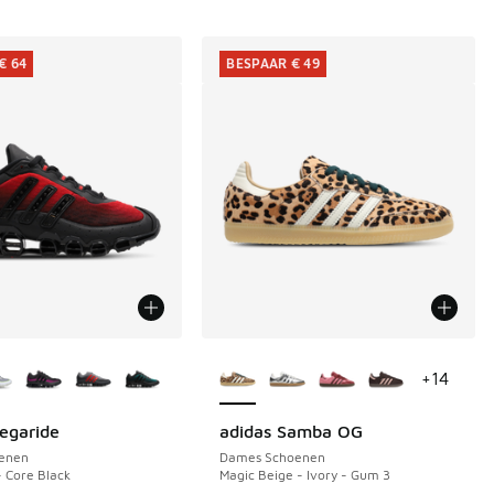
€ 64
BESPAAR € 49
uren verkrijgbaar
Meer kleuren verkrijgbaar
+
14
egaride
adidas Samba OG
€ 64
BESPAAR € 49
enen
Dames Schoenen
- Core Black
Magic Beige - Ivory - Gum 3