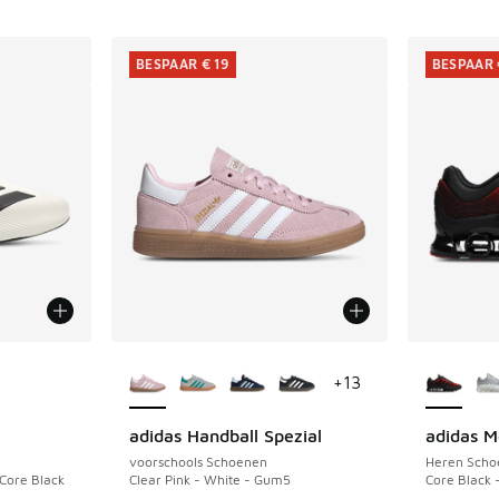
BESPAAR € 19
BESPAAR 
jgbaar
Meer kleuren verkrijgbaar
Meer kle
+
13
adidas Handball Spezial
adidas M
BESPAAR € 19
BESPAAR 
voorschools Schoenen
Heren Scho
 Core Black
Clear Pink - White - Gum5
Core Black 