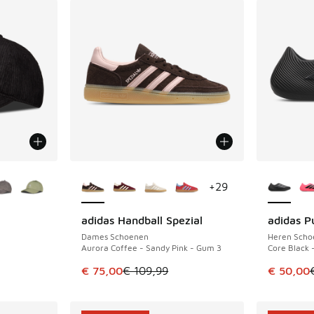
jgbaar
Meer kleuren verkrijgbaar
Meer kle
+
29
adidas Handball Spezial
adidas Pu
BESPAAR € 34
BESPAAR 
Dames Schoenen
Heren Scho
Aurora Coffee - Sandy Pink - Gum 3
Core Black 
uitverkoop. Dit artikel is in de aanbieding Prijs verlaagd van €
Dit artikel is in de uitverkoop. Dit artikel is
Dit artik
€ 75,00
€ 109,99
€ 50,00