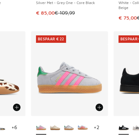
e
Silver Met - Grey One - Core Black
White - Col
Beige
uitverkoop. Dit artikel is in de aanbieding Prijs verlaagd van 
Dit artikel is in de uitverkoop. Dit artikel is
€ 85,00
€ 109,99
Dit artik
€ 75,00
BESPAAR € 22
BESPAAR 
jgbaar
Meer kleuren verkrijgbaar
Meer kle
+
6
+
2