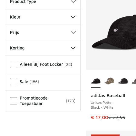
Product Type
Kleur
Prijs
Korting
Overige
Alleen Bij Foot Locker
(
28
)
Meer kleuren verkri
Sale
(
186
)
adidas Baseball
BESPAAR € 10
Promotiecode
(
173
)
Unisex Petten
Toepasbaar
Black - White
Dit artikel is in de 
€ 17,00
€ 27,99