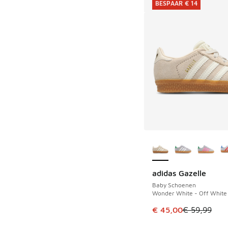
BESPAAR € 14
Meer kleuren verkri
adidas Gazelle
BESPAAR € 14
Baby Schoenen
Wonder White - Off White
Dit artikel is in de 
€ 45,00
€ 59,99