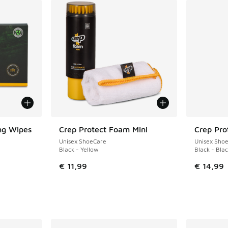
ng Wipes
Crep Protect Foam Mini
Crep Prot
Unisex ShoeCare
Unisex Sho
Black - Yellow
Black - Bla
€ 11,99
€ 14,99