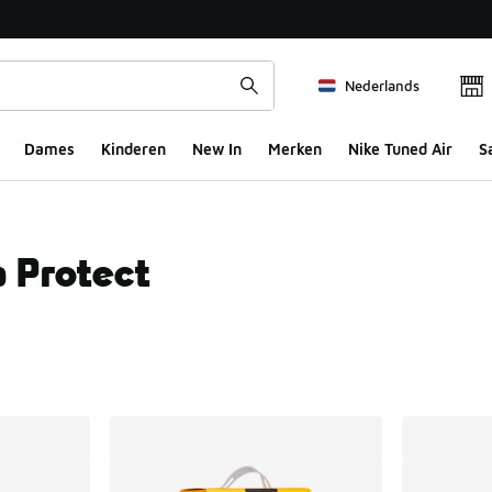
Nederlands
Dames
Kinderen
New In
Merken
Nike Tuned Air
S
 Protect
ts