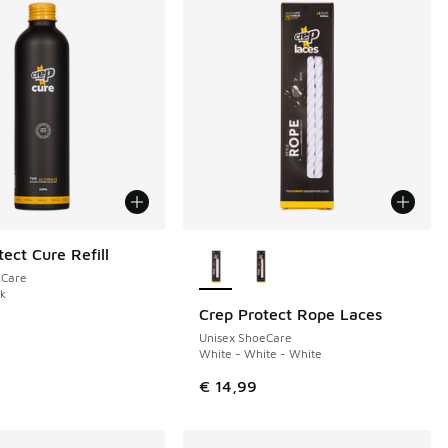
Meer kleuren verkrijgbaar
ect Cure Refill
eCare
ck
Crep Protect Rope Laces
Unisex ShoeCare
White - White - White
€ 14,99