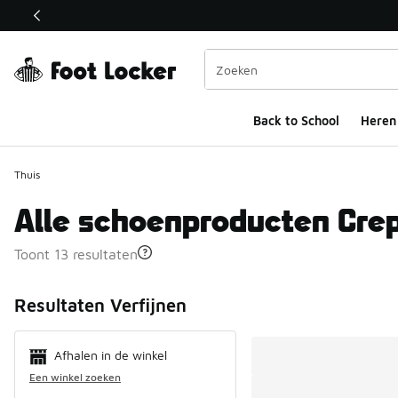
Deze link wordt geopend in een nieuw venster
Back to School
Heren
Thuis
Alle schoenproducten Crep
Toont 13 resultaten
Search Resul
Resultaten Verfijnen
Afhalen in de winkel
Een winkel zoeken