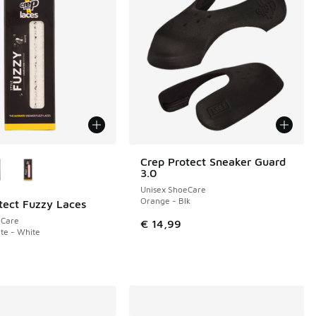
uren verkrijgbaar
Crep Protect Sneaker Guard
3.0
Unisex ShoeCare
Orange - Blk
tect Fuzzy Laces
eCare
€ 14,99
te - White