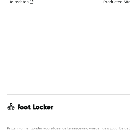
Je rechten
Producten Sit
Prijzen kunnen zonder voorafgaande kennisgeving worden gewijzigd. De getoo