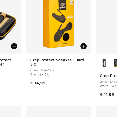
Meer kle
rotect
Crep Protect Sneaker Guard
er
3.0
Unisex ShoeCare
Orange - Blk
Crep Pro
Unisex Sho
€ 14,99
White - Whi
€ 11,99