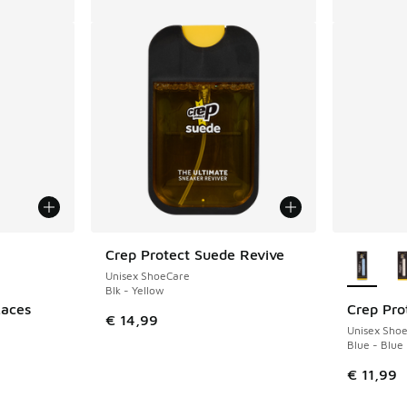
jgbaar
Meer kle
Crep Protect Suede Revive
Unisex ShoeCare
Blk - Yellow
Laces
Crep Pro
€ 14,99
Unisex Sho
Blue - Blue
€ 11,99