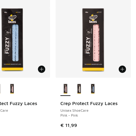
uren verkrijgbaar
Meer kleuren verkrijgbaar
tect Fuzzy Laces
Crep Protect Fuzzy Laces
eCare
Unisex ShoeCare
Pink - Pink
€ 11,99