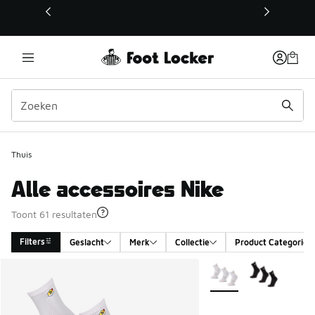
Deze link wordt geopend in een nieuw venster
Thuis
Alle accessoires Nike
Toont 61 resultaten
Filters
Geslacht
Merk
Collectie
Product Categorie
Search Results
Meer kleuren verkrijgb