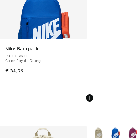
Nike Backpack
Unisex Tassen
Game Royal - Orange
€ 34,99
Meer kleuren verkrijgb