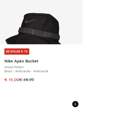
BESPAAR € 19
BESPAAR € 19
Nike Apex Bucket
Unisex Petten
Black - Anthracite - Anthracite
Dit artikel is in de uitverkoop. Dit artikel is in de aanbied
€ 15,00
€ 34,99