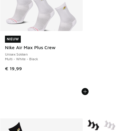
NIEUW
NIEUW
Nike Air Max Plus Crew
Unisex Sokken
Multi - White - Black
€ 19,99
Meer kleuren verkrijgb