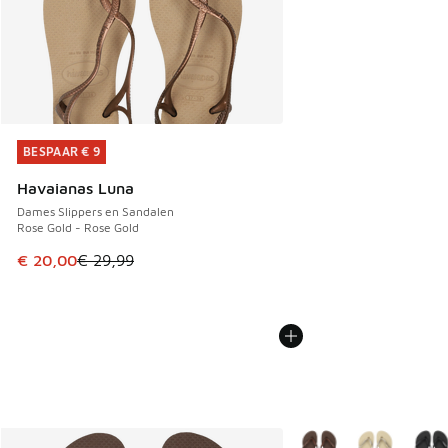
BESPAAR € 9
BESPAAR € 9
Havaianas Luna
Dames Slippers en Sandalen
Rose Gold - Rose Gold
Dit artikel is in de uitverkoop. Dit artikel is in de aanbied
€ 20,00
€ 29,99
Meer kleuren verkrijgb