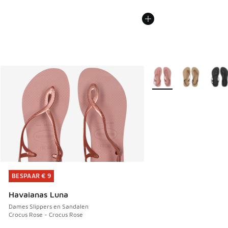
Meer kleuren verkrijgb
BESPAAR € 9
BESPAAR € 9
Havaianas Luna
Dames Slippers en Sandalen
Crocus Rose - Crocus Rose