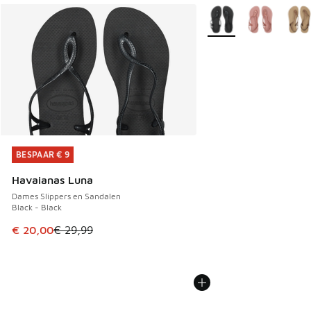
Meer kleuren verkrijgb
BESPAAR € 9
BESPAAR € 9
Havaianas Luna
Dames Slippers en Sandalen
Black - Black
Dit artikel is in de uitverkoop. Dit artikel is in de aanbied
€ 20,00
€ 29,99