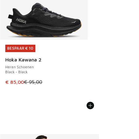
BESPAAR € 10
BESPAAR € 10
Hoka Kawana 2
Heren Schoenen
Black - Black
Dit artikel is in de uitverkoop. Dit artikel is in de aanbied
€ 85,00
€ 95,00