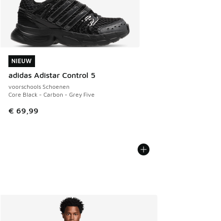
NIEUW
NIEUW
adidas Adistar Control 5
voorschools Schoenen
Core Black - Carbon - Grey Five
€ 69,99