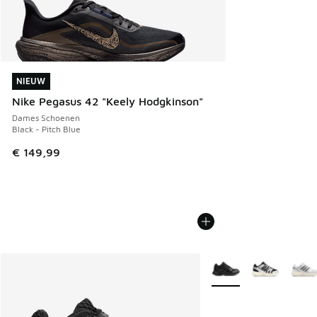
NIEUW
NIEUW
Nike Pegasus 42 "Keely Hodgkinson"
Dames Schoenen
Black - Pitch Blue
€ 149,99
Meer kleuren verkrijgb