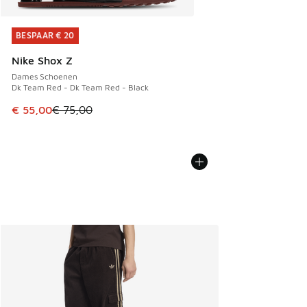
BESPAAR € 20
BESPAAR € 20
Nike Shox Z
Dames Schoenen
Dk Team Red - Dk Team Red - Black
Dit artikel is in de uitverkoop. Dit artikel is in de aanbied
€ 55,00
€ 75,00