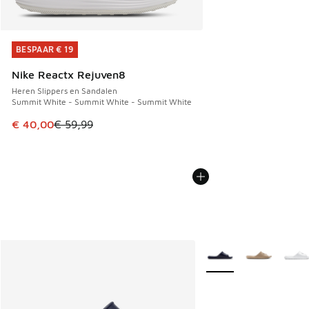
BESPAAR € 19
BESPAAR € 19
Nike Reactx Rejuven8
Heren Slippers en Sandalen
Summit White - Summit White - Summit White
Dit artikel is in de uitverkoop. Dit artikel is in de aanbied
€ 40,00
€ 59,99
Meer kleuren verkrijgb