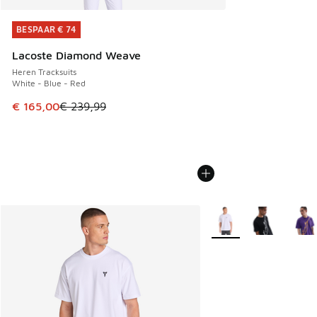
BESPAAR € 74
BESPAAR € 74
Lacoste Diamond Weave
Heren Tracksuits
White - Blue - Red
Dit artikel is in de uitverkoop. Dit artikel is in de aanbied
€ 165,00
€ 239,99
Meer kleuren verkrijgb