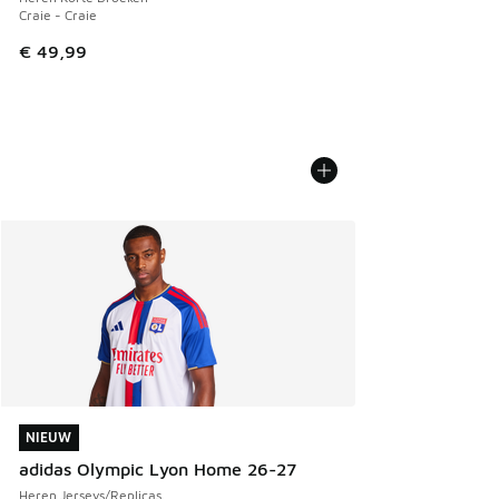
Craie - Craie
€ 49,99
NIEUW
NIEUW
adidas Olympic Lyon Home 26-27
Heren Jerseys/Replicas