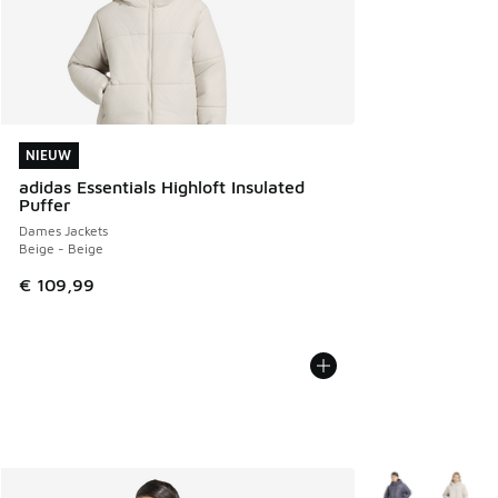
NIEUW
NIEUW
adidas Essentials Highloft Insulated
Puffer
Dames Jackets
Beige - Beige
€ 109,99
Meer kleuren verk