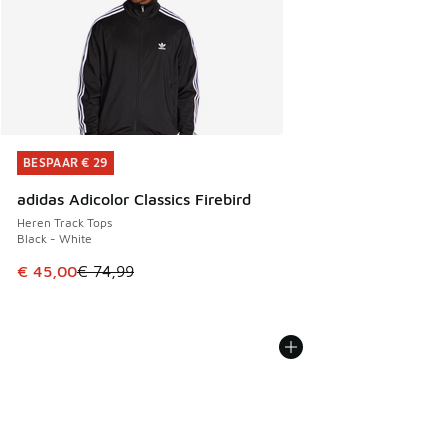
BESPAAR € 29
BESPAAR € 29
adidas Adicolor Classics Firebird
Heren Track Tops
Black - White
Dit artikel is in de uitverkoop. Dit artikel is in de aanbied
€ 45,00
€ 74,99