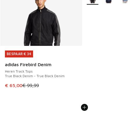
BESPAAR € 34
BESPAAR € 34
adidas Firebird Denim
Heren Track Tops
True Black Denim - True Black Denim
Dit artikel is in de uitverkoop. Dit artikel is in de aanbied
€ 65,00
€ 99,99