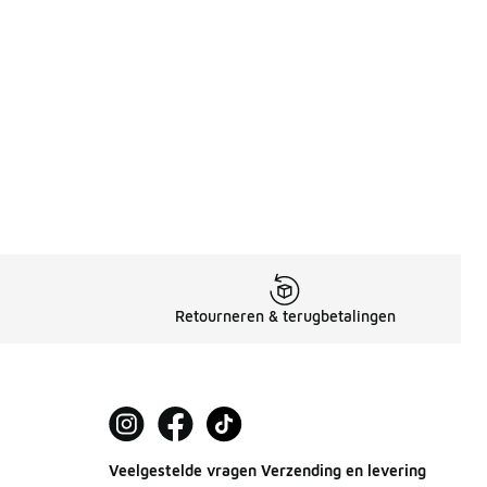
 in de aanbieding Prijs verlaagd van € 169,99 naar € 100,00
Retourneren & terugbetalingen
Veelgestelde vragen Verzending en levering