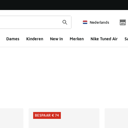
Nederlands
Dames
Kinderen
New In
Merken
Nike Tuned Air
S
ts
BESPAAR € 74