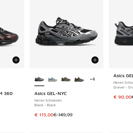
jgbaar
Meer kleuren verkrijgbaar
Asics G
BESPAAR 
+
4
Heren Scho
Gravel - O
M 360
Asics GEL-NYC
BESPAAR € 34
Dit artik
€ 90,00
Heren Schoenen
Black - Black
Dit artikel is in de uitverkoop. Dit artikel is
€ 115,00
€ 149,99
uitverkoop. Dit artikel is in de aanbieding Prijs verlaagd van €