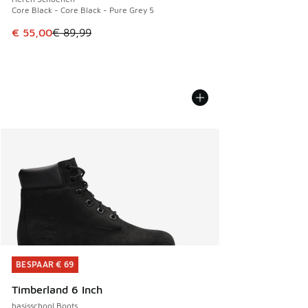
Core Black - Core Black - Pure Grey 5
Dit artikel is in de uitverkoop. Dit artikel is in de aanbied
€ 55,00
€ 89,99
BESPAAR € 69
BESPAAR € 69
Timberland 6 Inch
basisschool Boots