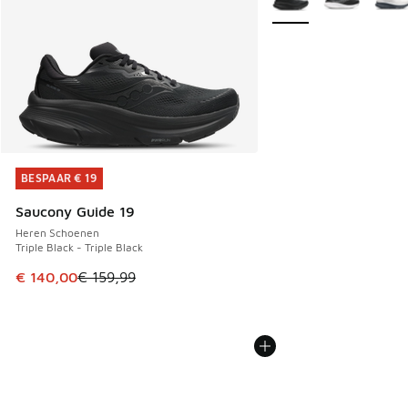
BESPAAR € 19
BESPAAR € 19
Saucony Guide 19
Heren Schoenen
Triple Black - Triple Black
Dit artikel is in de uitverkoop. Dit artikel is in de aanbied
€ 140,00
€ 159,99