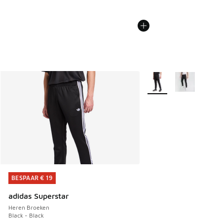
Meer kleuren verkrijgb
BESPAAR € 19
BESPAAR € 19
adidas Superstar
Heren Broeken
Black - Black