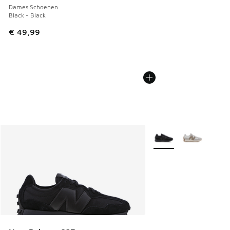
Dames Schoenen
Black - Black
€ 49,99
Meer kleuren verkrijgb