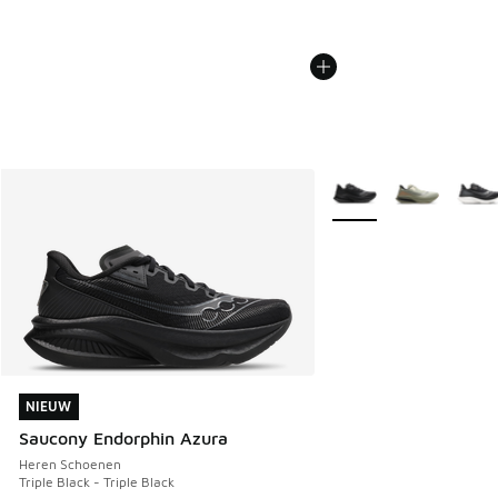
Meer kleuren verkrijgb
NIEUW
NIEUW
Saucony Endorphin Azura
Heren Schoenen
Triple Black - Triple Black