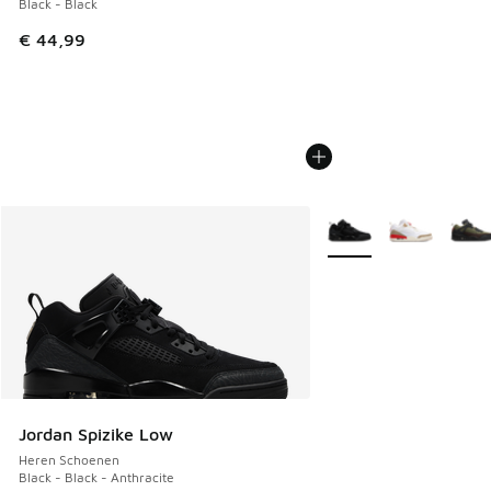
Black - Black
€ 44,99
Meer kleuren verkrijgb
Jordan Spizike Low
Heren Schoenen
Black - Black - Anthracite