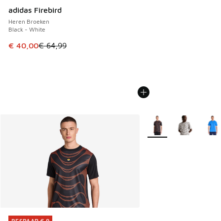
adidas Firebird
Heren Broeken
Black - White
Dit artikel is in de uitverkoop. Dit artikel is in de aanbied
€ 40,00
€ 64,99
Meer kleuren verkrijgb