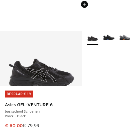
Meer kleuren verkrijgb
BESPAAR € 19
BESPAAR € 19
Asics GEL-VENTURE 6
basisschool Schoenen
Black - Black
Dit artikel is in de uitverkoop. Dit artikel is in de aanbied
€ 60,00
€ 79,99