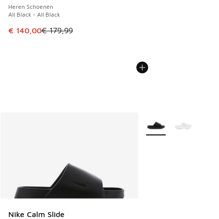
Heren Schoenen
All Black - All Black
Dit artikel is in de uitverkoop. Dit artikel is in de aanbied
€ 140,00
€ 179,99
Meer kleuren verkrijgb
Nike Calm Slide