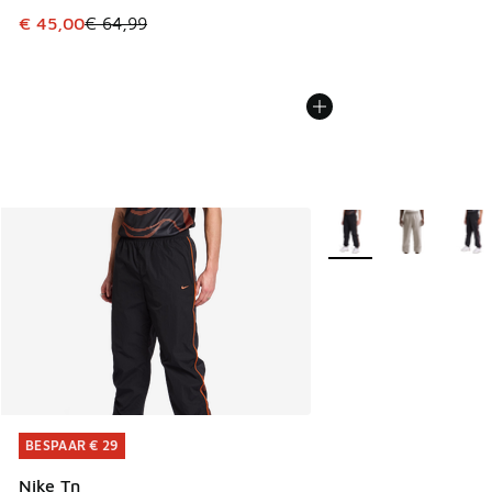
Dit artikel is in de uitverkoop. Dit artikel is in de aanbied
€ 45,00
€ 64,99
Meer kleuren verkrijgb
BESPAAR € 29
BESPAAR € 29
Nike Tn