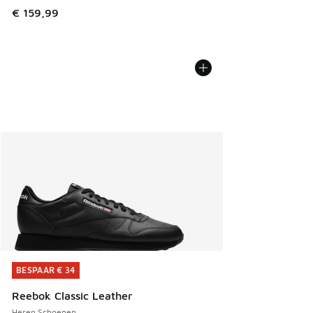
€ 159,99
BESPAAR € 34
BESPAAR € 34
Reebok Classic Leather
Heren Schoenen