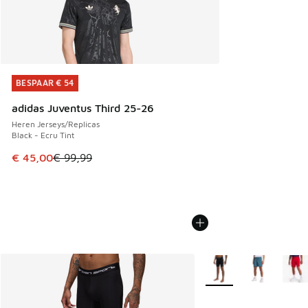
BESPAAR € 54
BESPAAR € 54
adidas Juventus Third 25-26
Heren Jerseys/Replicas
Black - Ecru Tint
Dit artikel is in de uitverkoop. Dit artikel is in de aanbied
€ 45,00
€ 99,99
Meer kleuren verkrijgb