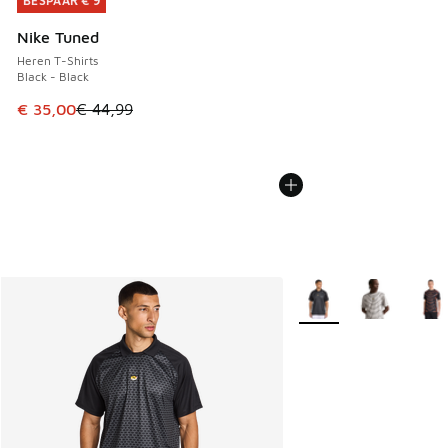
BESPAAR € 9
BESPAAR € 9
Nike Tuned
Heren T-Shirts
Black - Black
Dit artikel is in de uitverkoop. Dit artikel is in de aanbied
€ 35,00
€ 44,99
Meer kleuren verkrijgb