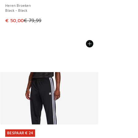
Heren Broeken
Black - Black
Dit artikel is in de uitverkoop. Dit artikel is in de aanbied
€ 50,00
€ 79,99
BESPAAR € 24
BESPAAR € 24