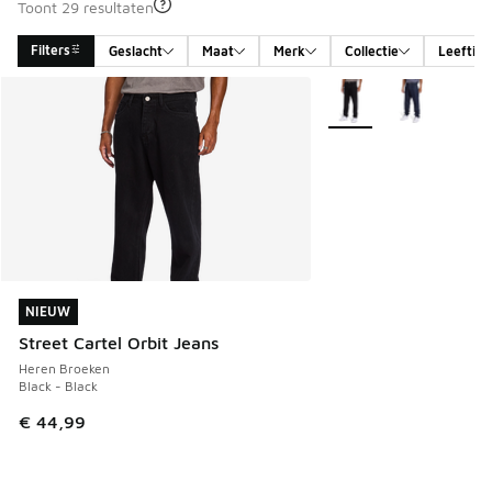
Toont 29 resultaten
Filters
Geslacht
Maat
Merk
Collectie
Leeftijd
Search Results
Meer kleuren verkrijgb
NIEUW
NIEUW
Street Cartel Orbit Jeans
Heren Broeken
Black - Black
€ 44,99