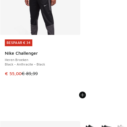
BESPAAR € 34
BESPAAR € 34
Nike Challenger
Heren Broeken
Black - Anthracite - Black
Dit artikel is in de uitverkoop. Dit artikel is in de aanbied
€ 55,00
€ 89,99
Meer kleuren verkrijgb