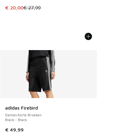
Dit artikel is in de uitverkoop. Dit artikel is in de aanbied
€ 20,00
€ 27,99
adidas Firebird
Dames Korte Broeken
Black - Black
€ 49,99