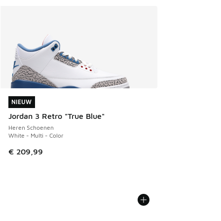
NIEUW
NIEUW
Jordan 3 Retro "True Blue"
Heren Schoenen
White - Multi - Color
€ 209,99