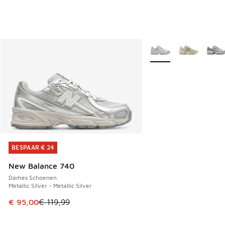
Meer kleuren verkrijgb
BESPAAR € 24
BESPAAR € 24
New Balance 740
Dames Schoenen
Metallic Silver - Metallic Silver
Dit artikel is in de uitverkoop. Dit artikel is in de aanbied
€ 95,00
€ 119,99