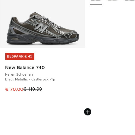
BESPAAR € 49
BESPAAR € 49
New Balance 740
Heren Schoenen
Black Metallic - Castlerock Pfp
Dit artikel is in de uitverkoop. Dit artikel is in de aanbied
€ 70,00
€ 119,99