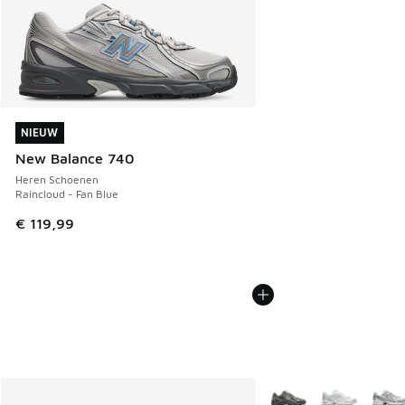
NIEUW
NIEUW
New Balance 740
Heren Schoenen
Raincloud - Fan Blue
€ 119,99
Meer kleuren verkrijgb