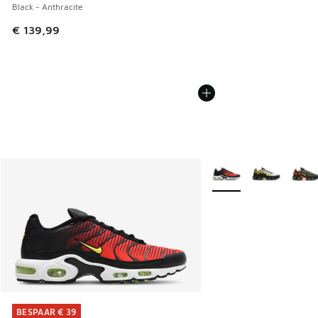
Black - Anthracite
€ 139,99
Meer kleuren verkrijgb
BESPAAR € 39
BESPAAR € 39