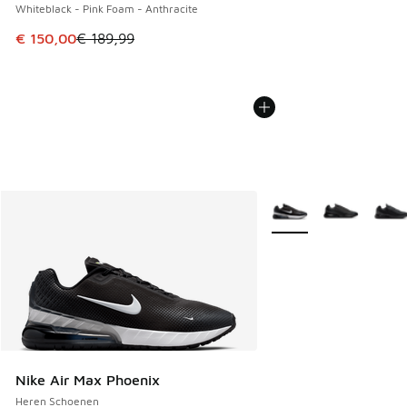
Whiteblack - Pink Foam - Anthracite
Dit artikel is in de uitverkoop. Dit artikel is in de aanbied
€ 150,00
€ 189,99
Meer kleuren verkrijgb
Nike Air Max Phoenix
Heren Schoenen