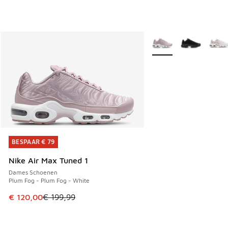
Meer kleuren verkrijgb
BESPAAR € 79
BESPAAR € 79
Nike Air Max Tuned 1
Dames Schoenen
Plum Fog - Plum Fog - White
Dit artikel is in de uitverkoop. Dit artikel is in de aanbied
€ 120,00
€ 199,99