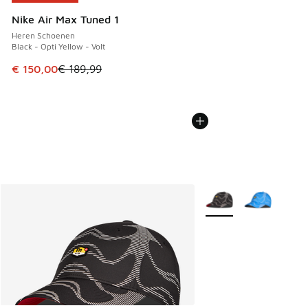
Nike Air Max Tuned 1
Heren Schoenen
Black - Opti Yellow - Volt
Dit artikel is in de uitverkoop. Dit artikel is in de aanbied
€ 150,00
€ 189,99
Meer kleuren verkrijgb