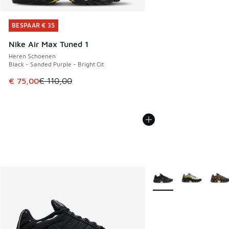
BESPAAR € 35
BESPAAR € 35
Nike Air Max Tuned 1
Heren Schoenen
Black - Sanded Purple - Bright Cit
Dit artikel is in de uitverkoop. Dit artikel is in de aanbied
€ 75,00
€ 110,00
Meer kleuren verkrijgb