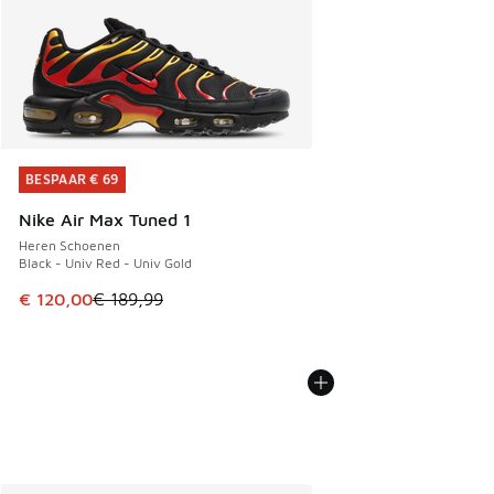
BESPAAR € 69
BESPAAR € 69
Nike Air Max Tuned 1
Heren Schoenen
Black - Univ Red - Univ Gold
Dit artikel is in de uitverkoop. Dit artikel is in de aanbied
€ 120,00
€ 189,99