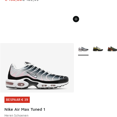
Meer kleuren verkrijgb
BESPAAR € 39
BESPAAR € 39
Nike Air Max Tuned 1
Heren Schoenen