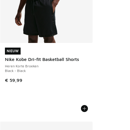
NIEUW
NIEUW
Nike Kobe Dri-fit Basketball Shorts
Heren Korte Broeken
Black - Black
€ 59,99