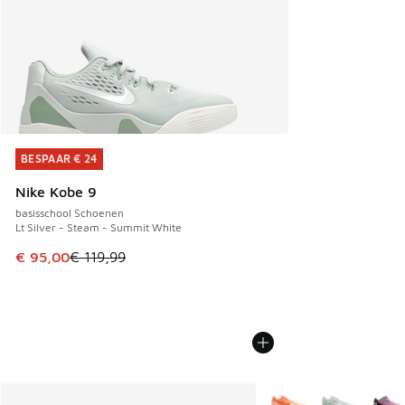
BESPAAR € 24
BESPAAR € 24
Nike Kobe 9
basisschool Schoenen
Lt Silver - Steam - Summit White
Dit artikel is in de uitverkoop. Dit artikel is in de aanbied
€ 95,00
€ 119,99
Meer kleuren verkrijgb