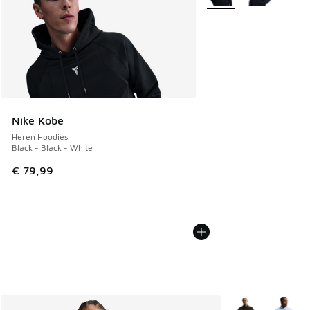
Nike Kobe
Heren Hoodies
Black - Black - White
€ 79,99
Meer kleuren verk