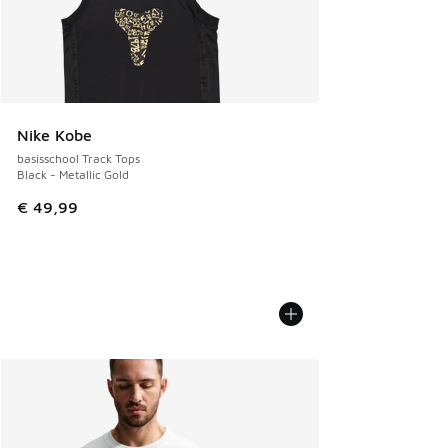
Nike Kobe
basisschool Track Tops
Black - Metallic Gold
€ 49,99