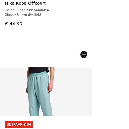
Nike Kobe Offcourt
Heren Slippers en Sandalen
Black - University Gold
€ 44,99
BESPAAR € 34
BESPAAR € 34