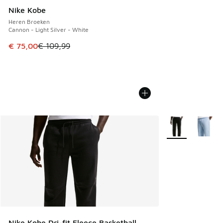
Nike Kobe
Heren Broeken
Cannon - Light Silver - White
Dit artikel is in de uitverkoop. Dit artikel is in de aanbied
€ 75,00
€ 109,99
Meer kleuren verk
Nike Kobe Dri-fit Fleece Basketball