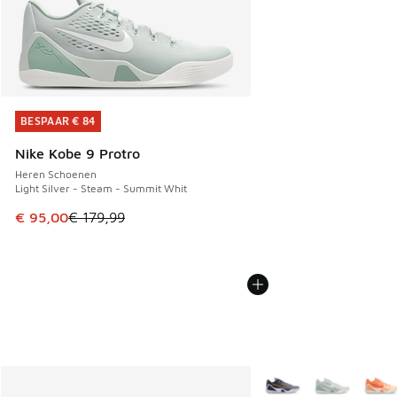
BESPAAR € 84
BESPAAR € 84
Nike Kobe 9 Protro
Heren Schoenen
Light Silver - Steam - Summit Whit
Dit artikel is in de uitverkoop. Dit artikel is in de aanbied
€ 95,00
€ 179,99
Meer kleuren verkrijgb