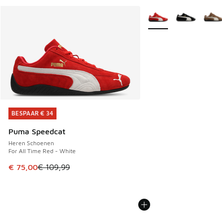
Meer kleuren verkrijgb
BESPAAR € 34
BESPAAR € 34
Puma Speedcat
Heren Schoenen
For All Time Red - White
Dit artikel is in de uitverkoop. Dit artikel is in de aanbied
€ 75,00
€ 109,99