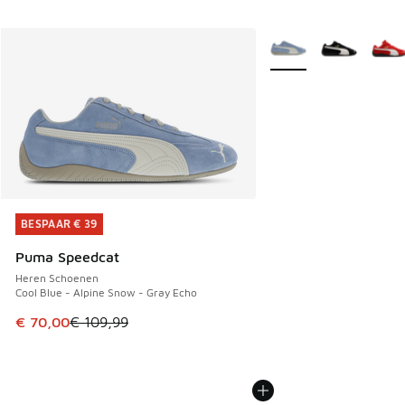
Meer kleuren verkrijgb
BESPAAR € 39
BESPAAR € 39
Puma Speedcat
Heren Schoenen
Cool Blue - Alpine Snow - Gray Echo
Dit artikel is in de uitverkoop. Dit artikel is in de aanbied
€ 70,00
€ 109,99