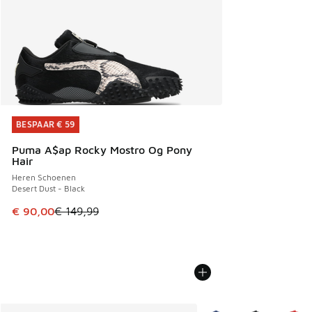
BESPAAR € 59
BESPAAR € 59
Puma A$ap Rocky Mostro Og Pony
Hair
Heren Schoenen
Desert Dust - Black
Dit artikel is in de uitverkoop. Dit artikel is in de aanbied
€ 90,00
€ 149,99