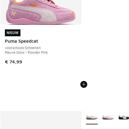
NIEUW
NIEUW
Puma Speedcat
voorschools Schoenen
Mauve Glow - Powder Pink
€ 74,99
Meer kleuren verkrijgb