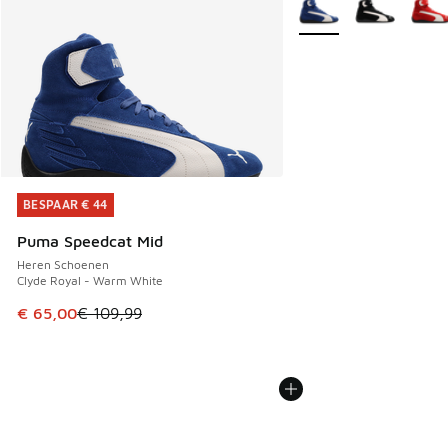
Meer kleuren verkrijgb
BESPAAR € 44
BESPAAR € 44
Puma Speedcat Mid
Heren Schoenen
Clyde Royal - Warm White
Dit artikel is in de uitverkoop. Dit artikel is in de aanbied
€ 65,00
€ 109,99