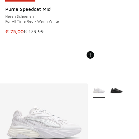
Puma Speedcat Mid
Heren Schoenen
For All Time Red - Warm White
Dit artikel is in de uitverkoop. Dit artikel is in de aanbied
€ 75,00
€ 129,99
Meer kleuren verkrijgb