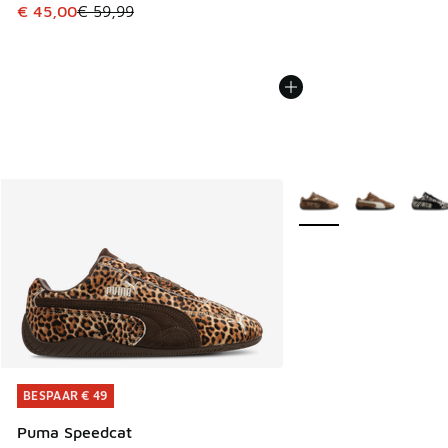
Dit artikel is in de uitverkoop. Dit artikel is in de aanbied
€ 45,00
€ 59,99
Meer kleuren verkrijgb
BESPAAR € 49
BESPAAR € 49
Puma Speedcat