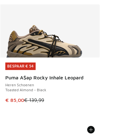
BESPAAR € 54
BESPAAR € 54
Puma A$ap Rocky Inhale Leopard
Heren Schoenen
Toasted Almond - Black
Dit artikel is in de uitverkoop. Dit artikel is in de aanbied
€ 85,00
€ 139,99