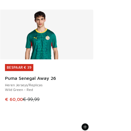
BESPAAR € 39
BESPAAR € 39
Puma Senegal Away 26
Heren Jerseys/Replicas
Wild Green - Red
Dit artikel is in de uitverkoop. Dit artikel is in de aanbied
€ 60,00
€ 99,99