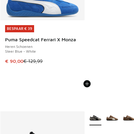
BESPAAR € 39
BESPAAR € 39
Puma Speedcat Ferrari X Monza
Heren Schoenen
Steer Blue - White
Dit artikel is in de uitverkoop. Dit artikel is in de aanbied
€ 90,00
€ 129,99
Meer kleuren verkrijgb