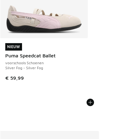
NIEUW
NIEUW
Puma Speedcat Ballet
voorschools Schoenen
Silver Fog - Silver Fog
€ 59,99