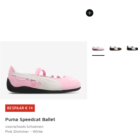
Meer kleuren verkrijgb
BESPAAR € 14
BESPAAR € 14
Puma Speedcat Ballet
voorschools Schoenen
Pink Shimmer - White