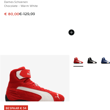
Dames Schoenen
Chocolate - Warm White
Dit artikel is in de uitverkoop. Dit artikel is in de aanbied
€ 80,00
€ 129,99
Meer kleuren verkrijgb
BESPAAR € 54
BESPAAR € 54