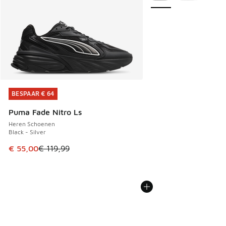
BESPAAR € 64
BESPAAR € 64
Puma Fade Nitro Ls
Heren Schoenen
Black - Silver
Dit artikel is in de uitverkoop. Dit artikel is in de aanbied
€ 55,00
€ 119,99