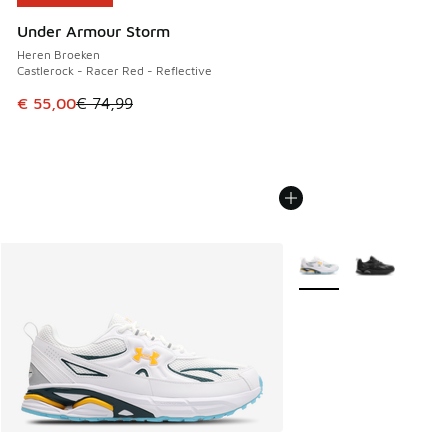
Under Armour Storm
Heren Broeken
Castlerock - Racer Red - Reflective
Dit artikel is in de uitverkoop. Dit artikel is in de aanbied
€ 55,00
€ 74,99
Meer kleuren verkrijgb