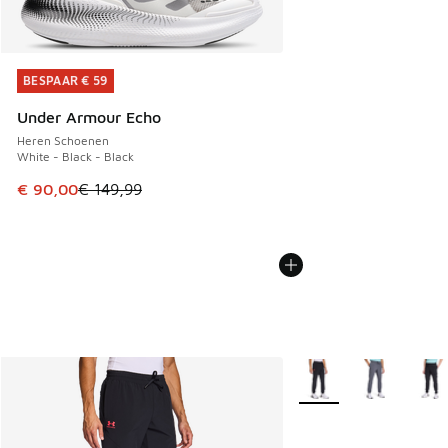
BESPAAR € 59
BESPAAR € 59
Under Armour Echo
Heren Schoenen
White - Black - Black
Dit artikel is in de uitverkoop. Dit artikel is in de aanbied
€ 90,00
€ 149,99
Meer kleuren verkrijgb