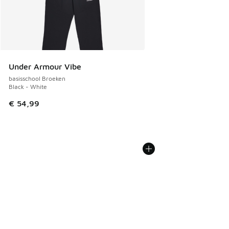
Under Armour Vibe
basisschool Broeken
Black - White
€ 54,99