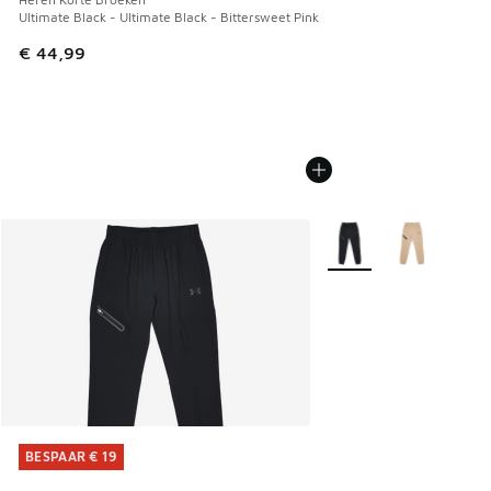
Ultimate Black - Ultimate Black - Bittersweet Pink
€ 44,99
Meer kleuren verkrijgb
BESPAAR € 19
BESPAAR € 19