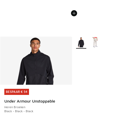
Meer kleuren verkrijgb
BESPAAR € 54
BESPAAR € 54
Under Armour Unstoppable
Heren Broeken
Black - Black - Black