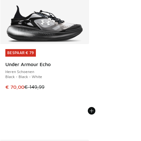
BESPAAR € 79
BESPAAR € 79
Under Armour Echo
Heren Schoenen
Black - Black - White
Dit artikel is in de uitverkoop. Dit artikel is in de aanbied
€ 70,00
€ 149,99