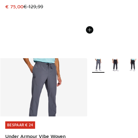
Dit artikel is in de uitverkoop. Dit artikel is in de aanbied
€ 75,00
€ 129,99
Meer kleuren verkrijgb
BESPAAR € 24
BESPAAR € 24
Under Armour Vibe Woven