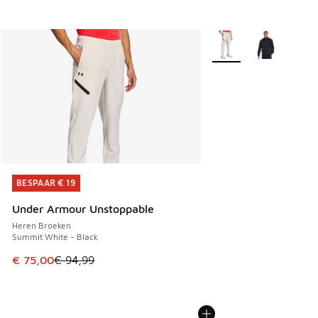
Meer kleuren verkrijgb
BESPAAR € 19
BESPAAR € 19
Under Armour Unstoppable
Heren Broeken
Summit White - Black
Dit artikel is in de uitverkoop. Dit artikel is in de aanbied
€ 75,00
€ 94,99