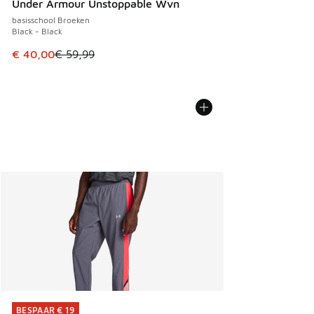
Under Armour Unstoppable Wvn
basisschool Broeken
Black - Black
Dit artikel is in de uitverkoop. Dit artikel is in de aanbied
€ 40,00
€ 59,99
BESPAAR € 19
BESPAAR € 19