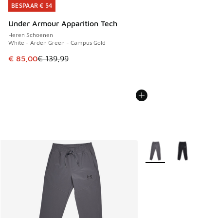
BESPAAR € 54
BESPAAR € 54
Under Armour Apparition Tech
Heren Schoenen
White - Arden Green - Campus Gold
Dit artikel is in de uitverkoop. Dit artikel is in de aanbied
€ 85,00
€ 139,99
Meer kleuren verkrijgb