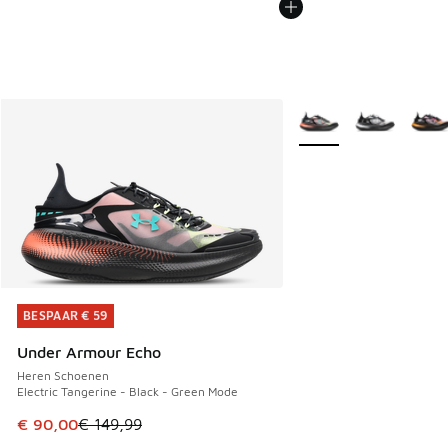
Meer kleuren verkrijgb
BESPAAR € 59
BESPAAR € 59
Under Armour Echo
Heren Schoenen
Electric Tangerine - Black - Green Mode
Dit artikel is in de uitverkoop. Dit artikel is in de aanbied
€ 90,00
€ 149,99