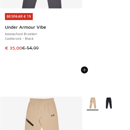
BESPAAR € 19
BESPAAR € 19
Under Armour Vibe
basisschool Broeken
Castlerock - Black
Dit artikel is in de uitverkoop. Dit artikel is in de aanbied
€ 35,00
€ 54,99
Meer kleuren verkrijgb