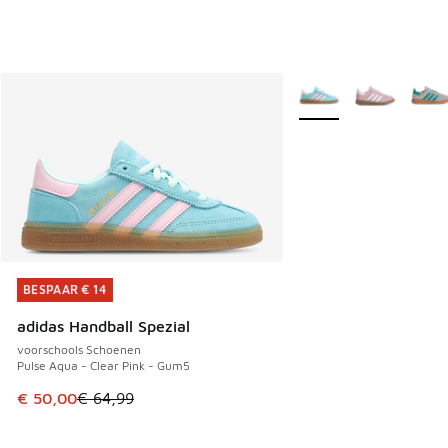
Meer kleuren verkrijgb
BESPAAR € 14
BESPAAR € 14
adidas Handball Spezial
voorschools Schoenen
Pulse Aqua - Clear Pink - Gum5
Dit artikel is in de uitverkoop. Dit artikel is in de aanbied
€ 50,00
€ 64,99