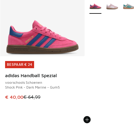
Meer kleuren verkrijgb
BESPAAR € 24
BESPAAR € 24
adidas Handball Spezial
voorschools Schoenen
Shock Pink - Dark Marine - Gum5
Dit artikel is in de uitverkoop. Dit artikel is in de aanbied
€ 40,00
€ 64,99