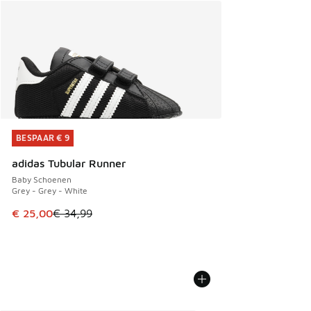
BESPAAR € 9
BESPAAR € 9
adidas Tubular Runner
Baby Schoenen
Grey - Grey - White
Dit artikel is in de uitverkoop. Dit artikel is in de aanbied
€ 25,00
€ 34,99