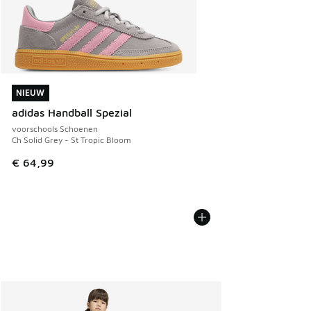
NIEUW
NIEUW
adidas Handball Spezial
voorschools Schoenen
Ch Solid Grey - St Tropic Bloom
€ 64,99