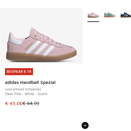
Meer kleuren verkrijgb
BESPAAR € 19
BESPAAR € 19
adidas Handball Spezial
voorschools Schoenen
Clear Pink - White - Gum5
Dit artikel is in de uitverkoop. Dit artikel is in de aanbied
€ 45,00
€ 64,99