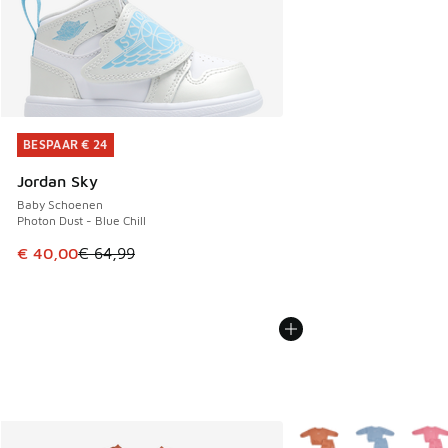
BESPAAR € 24
BESPAAR € 24
Jordan Sky
Baby Schoenen
Photon Dust - Blue Chill
Dit artikel is in de uitverkoop. Dit artikel is in de aanbied
€ 40,00
€ 64,99
Meer kleuren verkrijgb