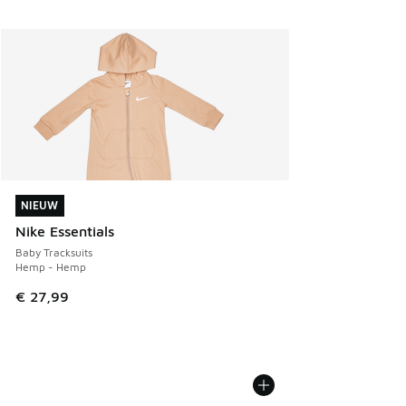
NIEUW
NIEUW
Nike Essentials
Baby Tracksuits
Hemp - Hemp
€ 27,99