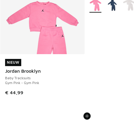
Meer kleuren verkrijgb
NIEUW
NIEUW
Jordan Brooklyn
Baby Tracksuits
Gym Pink - Gym Pink
€ 44,99