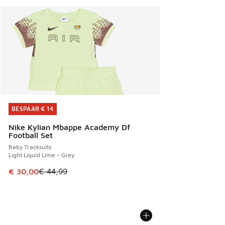
BESPAAR € 14
BESPAAR € 14
Nike Kylian Mbappe Academy Df
Football Set
Baby Tracksuits
Light Liquid Lime - Grey
Dit artikel is in de uitverkoop. Dit artikel is in de aanbied
€ 30,00
€ 44,99