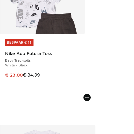
BESPAAR € 11
BESPAAR € 11
Nike Aop Futura Toss
Baby Tracksuits
White - Black
Dit artikel is in de uitverkoop. Dit artikel is in de aanbied
€ 23,00
€ 34,99