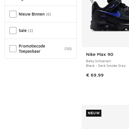
Overige
Nieuw Binnen
(
6
)
Sale
(
2
)
Promotiecode
(
10
)
Toepasbaar
Nike Max 90
NIEUW
Baby Schoenen
Black - Dark Smoke Grey
€ 69,99
NIEUW