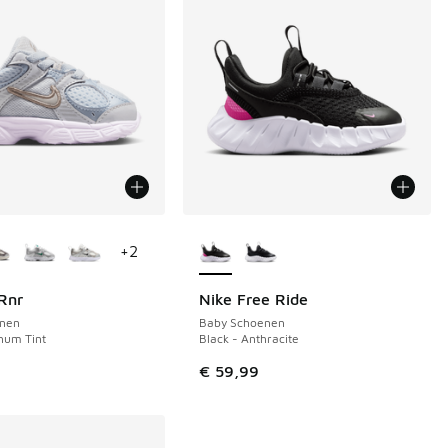
uren verkrijgbaar
Meer kleuren verkrijgbaar
+
2
Rnr
Nike Free Ride
nen
Baby Schoenen
 in de aanbieding Prijs verlaagd van € 69,99 naar € 45,00
inum Tint
Black - Anthracite
€ 59,99