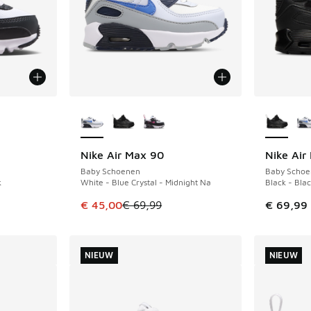
jgbaar
Meer kleuren verkrijgbaar
Meer kle
Nike Air Max 90
Nike Air
BESPAAR € 24
Baby Schoenen
Baby Schoe
k
White - Blue Crystal - Midnight Na
Black - Bla
Dit artikel is in de uitverkoop. Dit artikel is
€ 45,00
€ 69,99
€ 69,99
NIEUW
NIEUW