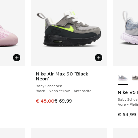
Meer kle
Nike Air Max 90 "Black
BESPAAR € 24
Neon"
Baby Schoenen
Black - Neon Yellow - Anthracite
Nike V5 
Baby Schoe
Dit artikel is in de uitverkoop. Dit artikel is
€ 45,00
€ 69,99
Aura - Plat
€ 54,99