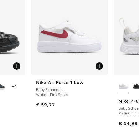
jgbaar
Meer kle
Nike Air Force 1 Low
+
4
Baby Schoenen
White - Pink Smoke
Nike P-
€ 59,99
Baby Schoe
Platinum Tin
€ 64,99