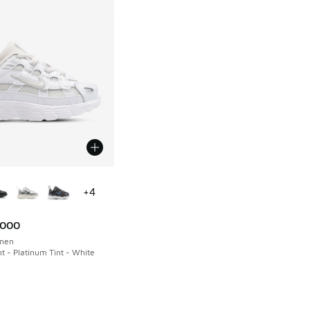
uren verkrijgbaar
+
4
6000
nen
t - Platinum Tint - White