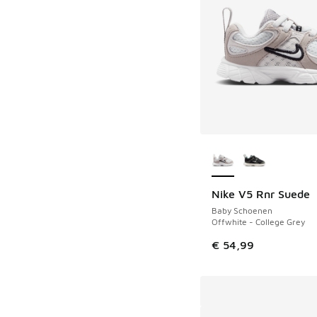
Meer kleuren verkri
Nike V5 Rnr Suede
NIEUW
Baby Schoenen
Offwhite - College Grey
€ 54,99