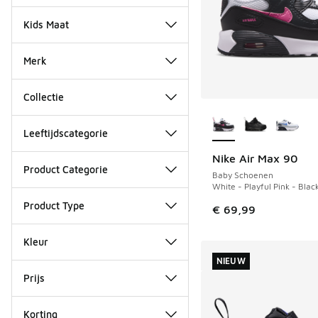
Kids Maat
Merk
Collectie
Meer kleuren verkri
Leeftijdscategorie
Nike Air Max 90
NIEUW
Product Categorie
Baby Schoenen
White - Playful Pink - Blac
Product Type
€ 69,99
Kleur
NIEUW
Prijs
Korting