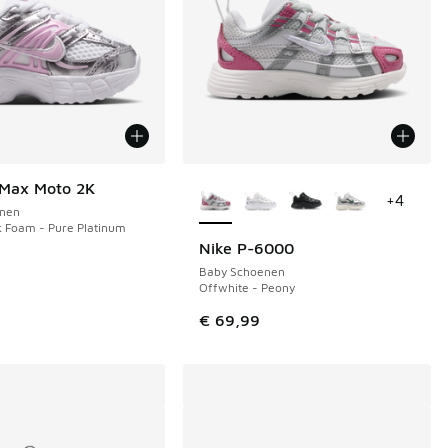
Meer kleuren verkrijgbaar
 Max Moto 2K
+
4
nen
k Foam - Pure Platinum
Nike P-6000
NIEUW
Baby Schoenen
Offwhite - Peony
€ 69,99