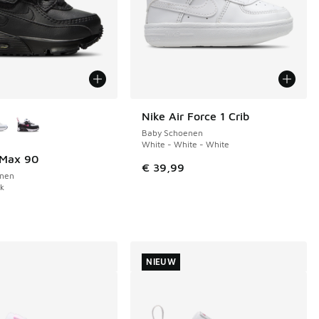
uren verkrijgbaar
Nike Air Force 1 Crib
Baby Schoenen
White - White - White
 Max 90
€ 39,99
nen
ck
 in de aanbieding Prijs verlaagd van € 69,99 naar € 45,00
NIEUW