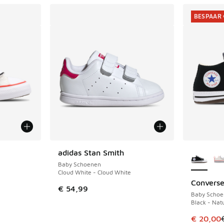
BESPAAR 
jgbaar
Meer kle
adidas Stan Smith
Baby Schoenen
Cloud White - Cloud White
Converse
BESPAAR 
€ 54,99
Baby Schoe
Black - Natu
uitverkoop. Dit artikel is in de aanbieding Prijs verlaagd van €
Dit artik
€ 20,00