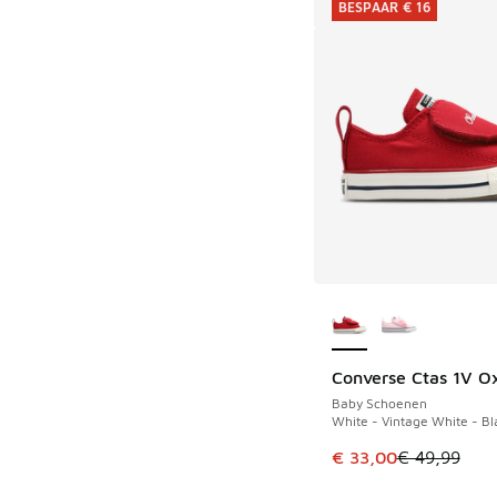
BESPAAR € 16
Meer kleuren verkri
Converse Ctas 1V O
BESPAAR € 16
Baby Schoenen
White - Vintage White - Bl
Dit artikel is in de 
€ 33,00
€ 49,99