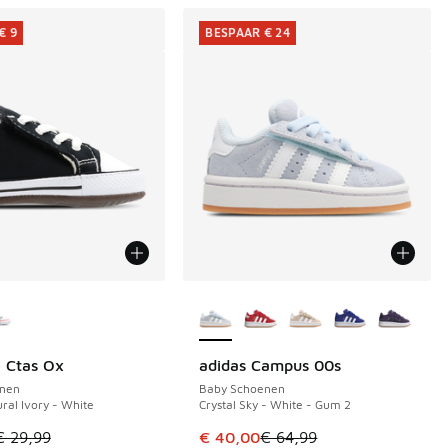
€ 9
BESPAAR € 24
uren verkrijgbaar
Meer kleuren verkrijgbaar
 Ctas Ox
adidas Campus 00s
€ 9
BESPAAR € 24
nen
Baby Schoenen
ral Ivory - White
Crystal Sky - White - Gum 2
 49,99 naar € 33,00
el is in de uitverkoop. Dit artikel is in de aanbieding Prijs ve
Dit artikel is in de uitverkoop. Di
€ 29,99
€ 40,00
€ 64,99