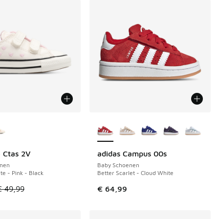
uren verkrijgbaar
Meer kleuren verkrijgbaar
 Ctas 2V
adidas Campus 00s
€ 14
nen
Baby Schoenen
te - Pink - Black
Better Scarlet - Cloud White
 in de aanbieding Prijs verlaagd van € 54,99 naar € 30,00
el is in de uitverkoop. Dit artikel is in de aanbieding Prijs ve
€ 49,99
€ 64,99