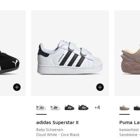
Meer kleuren verkrijgbaar
Meer kle
+
4
adidas Superstar II
Puma La
uitverkoop. Dit artikel is in de aanbieding Prijs verlaagd van €
Baby Schoenen
basisschool
Cloud White - Core Black
Sandstone 