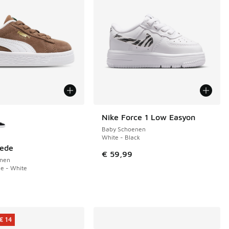
uren verkrijgbaar
Nike Force 1 Low Easyon
NIEUW
Baby Schoenen
White - Black
ede
€ 59,99
nen
e - White
€ 14