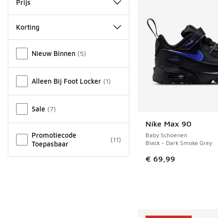
Prijs
Korting
Overige
Nieuw Binnen
(
5
)
Alleen Bij Foot Locker
(
1
)
Sale
(
7
)
Nike Max 90
NIEUW
Promotiecode
Baby Schoenen
(
11
)
Black - Dark Smoke Grey
Toepasbaar
€ 69,99