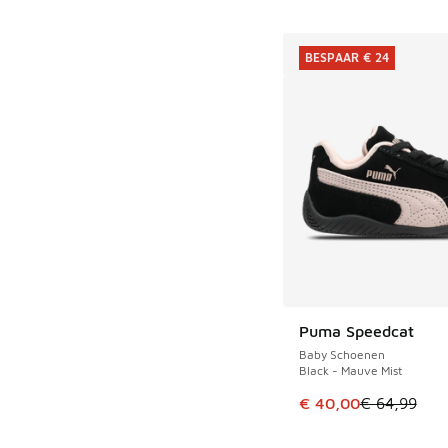
BESPAAR € 24
Puma Speedcat
BESPAAR € 24
Baby Schoenen
Black - Mauve Mist
Dit artikel is in de 
€ 40,00
€ 64,99