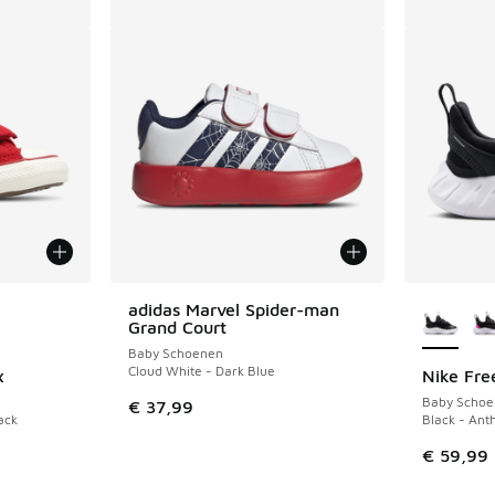
jgbaar
Meer kle
adidas Marvel Spider-man
Grand Court
Baby Schoenen
Cloud White - Dark Blue
x
Nike Fre
Baby Schoe
€ 37,99
ack
Black - Ant
uitverkoop. Dit artikel is in de aanbieding Prijs verlaagd van €
€ 59,99