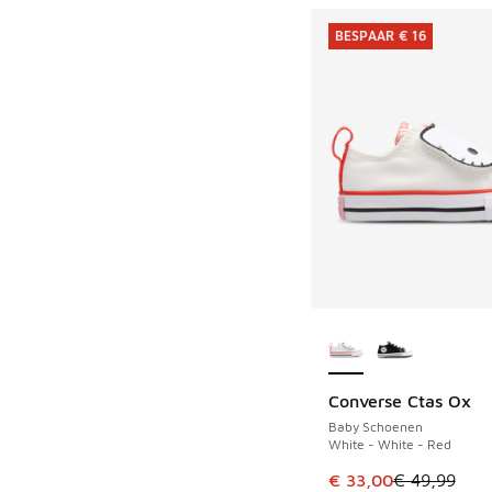
BESPAAR € 16
Meer kleuren verkri
Converse Ctas Ox
BESPAAR € 16
Baby Schoenen
White - White - Red
Dit artikel is in de 
€ 33,00
€ 49,99