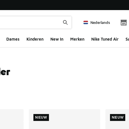
Nederlands
Dames
Kinderen
New In
Merken
Nike Tuned Air
S
er
ts
NIEUW
NIEUW