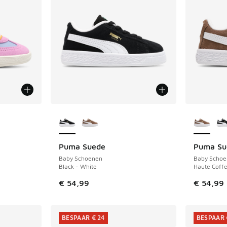
Meer kleuren verkrijgbaar
Meer kle
Puma Suede
Puma Su
NIEUW
NIEUW
Baby Schoenen
Baby Schoe
Black - White
Haute Coffe
€ 54,99
€ 54,99
BESPAAR € 24
BESPAAR 