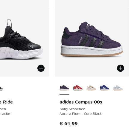
uren verkrijgbaar
Meer kleuren verkrijgbaar
e Ride
adidas Campus 00s
nen
Baby Schoenen
hracite
Aurora Plum - Core Black
 49,99 naar € 33,00
€ 64,99