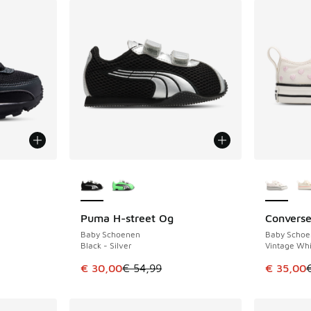
Meer kleuren verkrijgbaar
Meer kle
Puma H-street Og
Converse
BESPAAR € 24
BESPAAR 
Baby Schoenen
Baby Schoe
Black - Silver
Vintage Whi
Dit artikel is in de uitverkoop. Dit artikel is
Dit artik
€ 30,00
€ 54,99
€ 35,00