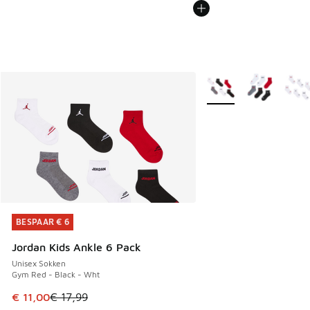
Meer kleuren verkrijgb
BESPAAR € 6
BESPAAR € 6
Jordan Kids Ankle 6 Pack
Unisex Sokken
Gym Red - Black - Wht
Dit artikel is in de uitverkoop. Dit artikel is in de aanbied
€ 11,00
€ 17,99