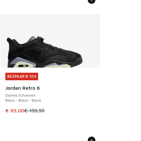
BESPAAR € 104
BESPAAR € 104
Jordan Retro 6
Dames Schoenen
Black - Black - Black
Dit artikel is in de uitverkoop. Dit artikel is in de aanbied
€ 95,00
€ 199,99