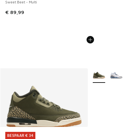
Sweet Beet - Multi
€ 89,99
Meer kleuren verkrijgb
BESPAAR € 34
BESPAAR € 34