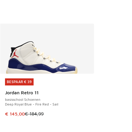
BESPAAR € 39
BESPAAR € 39
Jordan Retro 11
basisschool Schoenen
Deep Royal Blue - Fire Red - Sail
Dit artikel is in de uitverkoop. Dit artikel is in de aanbied
€ 145,00
€ 184,99