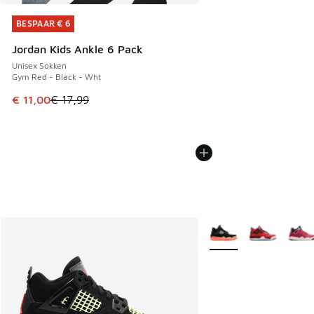
BESPAAR € 6
BESPAAR € 6
Jordan Kids Ankle 6 Pack
Unisex Sokken
Gym Red - Black - Wht
Dit artikel is in de uitverkoop. Dit artikel is in de aanbied
€ 11,00
€ 17,99
Meer kleuren verkrijgb