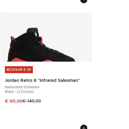
BESPAAR € 59
BESPAAR € 59
Jordan Retro 6 "Infrared Salesman"
basisschool Schoenen
Black - Lt Crimson
Dit artikel is in de uitverkoop. Dit artikel is in de aanbied
€ 90,00
€ 149,99