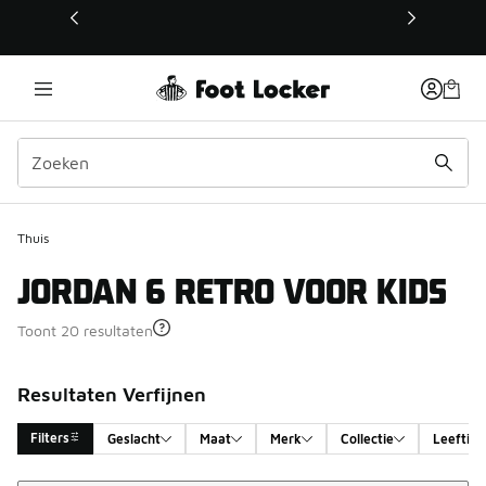
Deze link wordt geopend in een nieuw venster
Thuis
JORDAN 6 RETRO VOOR KIDS
Toont 20 resultaten
Resultaten Verfijnen
Filters
Geslacht
Maat
Merk
Collectie
Leeftijd
Sorteren
Search Results