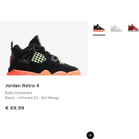
Meer kleuren verkrijgb
Jordan Retro 4
Baby Schoenen
Black - Infrared 23 - Brt Mango
€ 69,99