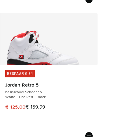
BESPAAR € 34
BESPAAR € 34
Jordan Retro 5
basisschool Schoenen
White - Fire Red - Black
Dit artikel is in de uitverkoop. Dit artikel is in de aanbied
€ 125,00
€ 159,99