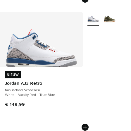
Meer kleuren verkrijgb
NIEUW
NIEUW
Jordan AJ3 Retro
basisschool Schoenen
White - Varsity Red - True Blue
€ 149,99