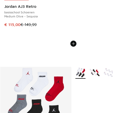
Jordan AJ3 Retro
basisschool Schoenen
Medium Olive - Sequoia
Dit artikel is in de uitverkoop. Dit artikel is in de aanbied
€ 115,00
€ 149,99
Meer kleuren verkrijgb