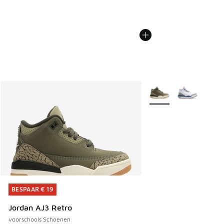
Meer kleuren verkrijgb
BESPAAR € 19
BESPAAR € 19
Jordan AJ3 Retro
voorschools Schoenen