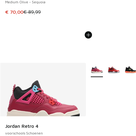
Medium Olive - Sequoia
Dit artikel is in de uitverkoop. Dit artikel is in de aanbied
€ 70,00
€ 89,99
Meer kleuren verkrijgb
Jordan Retro 4
voorschools Schoenen