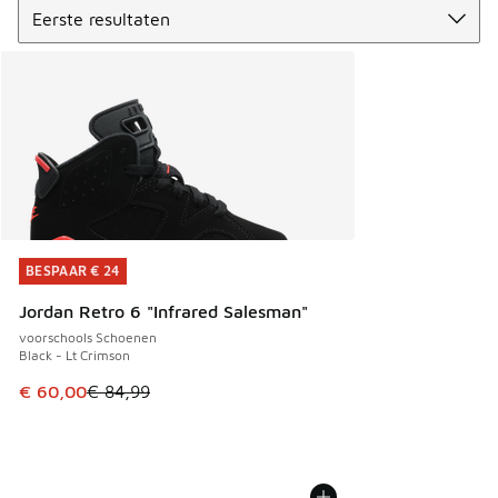
BESPAAR € 24
BESPAAR € 24
Jordan Retro 6 "Infrared Salesman"
voorschools Schoenen
Black - Lt Crimson
Dit artikel is in de uitverkoop. Dit artikel is in de aanbied
€ 60,00
€ 84,99