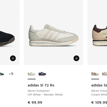
jgbaar
Meer kleuren verkrijgbaar
Meer kle
+
9
adidas Sl 72 Rs
adidas S
Heren Schoenen
Heren Scho
Off White - Wonder White
Cream Whit
€ 99,99
€ 109,9