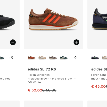
jgbaar
Meer kleuren verkrijgbaar
Meer kle
+
9
+
9
adidas SL 72 RS
adidas S
BESPAAR € 10
BESPAAR 
Heren Schoenen
Heren Scho
Gold Met
Preloved Brown - Preloved Brown -
Black - Blac
Off White
Dit artik
€ 45,00
Dit artikel is in de uitverkoop. Dit artikel is
€ 50,00
€ 60,00