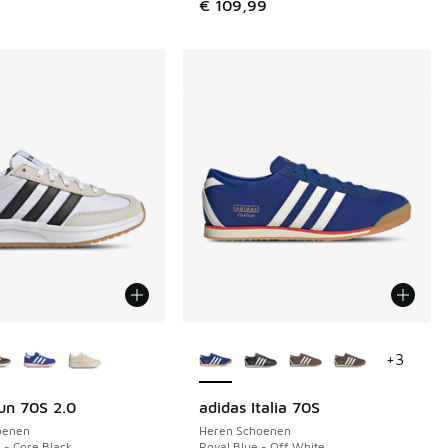
€ 109,99
uren verkrijgbaar
Meer kleuren verkrijgbaar
+
3
un 70S 2.0
adidas Italia 70S
oenen
Heren Schoenen
 - Core Black
Royal Blue - Off White