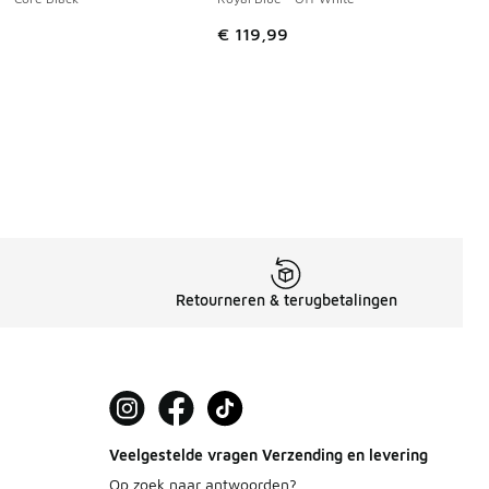
€ 119,99
 in de aanbieding Prijs verlaagd van € 74,99 naar € 45,00
Retourneren & terugbetalingen
Veelgestelde vragen Verzending en levering
Op zoek naar antwoorden?