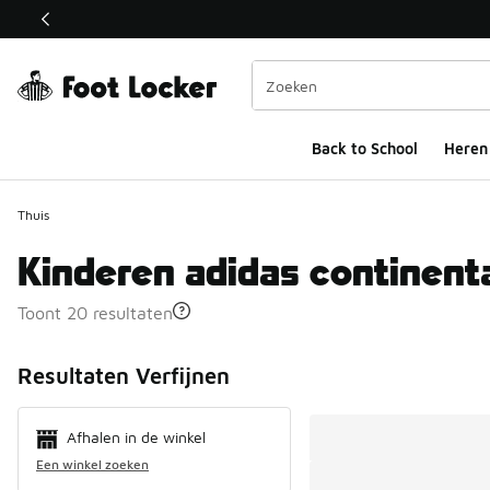
Deze link wordt geopend in een nieuw venster
Back to School
Heren
Thuis
Kinderen adidas continent
Toont 20 resultaten
Search Resul
Resultaten Verfijnen
Afhalen in de winkel
Een winkel zoeken