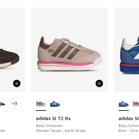
jgbaar
Meer kleuren verkrijgbaar
Meer kle
+
9
adidas Sl 72 Rs
adidas S
Baby Schoenen
Baby Schoe
ite
Wonder Taupe - Earth Strata
Blue - Core