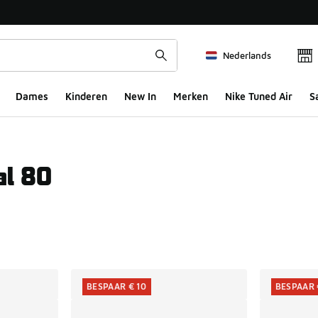
Nederlands
Dames
Kinderen
New In
Merken
Nike Tuned Air
S
al 80
ts
BESPAAR € 10
BESPAAR 