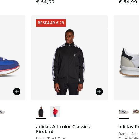
€ 54,99
€ 54,99
BESPAAR € 29
jgbaar
Meer kleuren verkrijgbaar
Meer kle
adidas Adicolor Classics
adidas R
BESPAAR € 29
Firebird
Dames Sch
Heren Track Tops
Cloud White