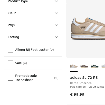
Product Type
Kleur
Prijs
Korting
Overige
Alleen Bij Foot Locker
(
2
)
Meer kleuren verkri
Sale
(
4
)
Promotiecode
adidas SL 72 RS
(
5
)
Toepasbaar
Heren Schoenen
Magic Beige - Cloud White
€ 99,99