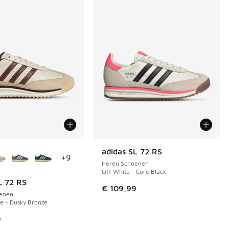
uren verkrijgbaar
adidas SL 72 RS
+
9
Heren Schoenen
Off White - Core Black
L 72 RS
€ 109,99
enen
e - Dusky Bronze
9