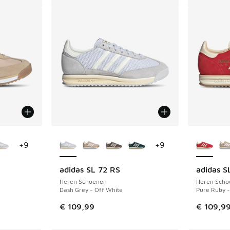
jgbaar
Meer kleuren verkrijgbaar
Meer kle
+
9
+
9
adidas SL 72 RS
adidas S
Heren Schoenen
Heren Scho
Dash Grey - Off White
Pure Ruby 
€ 109,99
€ 109,9