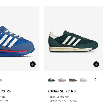
uren verkrijgbaar
Meer kleuren verkrijgbaar
+
9
l 72 Rs
adidas SL 72 RS
nen
Heren Schoenen
 White
Aurora Ivy - Off White