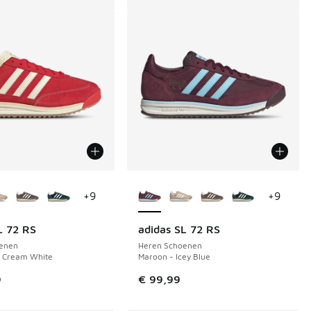
uren verkrijgbaar
Meer kleuren verkrijgbaar
+
9
+
9
L 72 RS
adidas SL 72 RS
enen
Heren Schoenen
- Cream White
Maroon - Icey Blue
9
€ 99,99