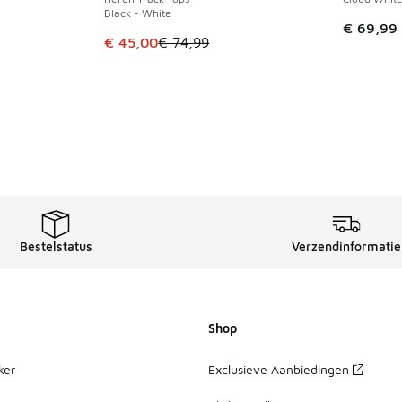
Black - White
€ 69,99
Dit artikel is in de uitverkoop. Dit artikel is
€ 45,00
€ 74,99
Bestelstatus
Verzendinformatie
Shop
ker
Exclusieve Aanbiedingen