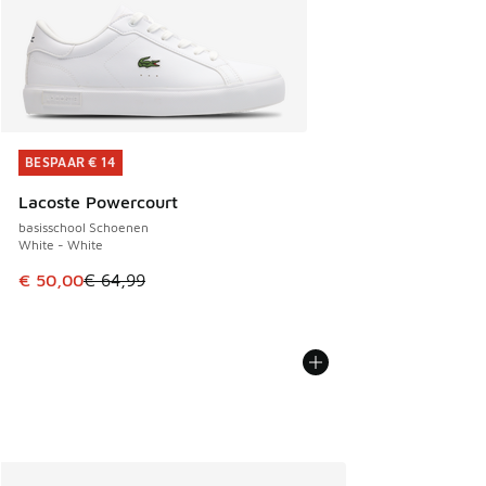
BESPAAR € 14
BESPAAR € 14
Lacoste Powercourt
basisschool Schoenen
White - White
Dit artikel is in de uitverkoop. Dit artikel is in de aanbied
€ 50,00
€ 64,99