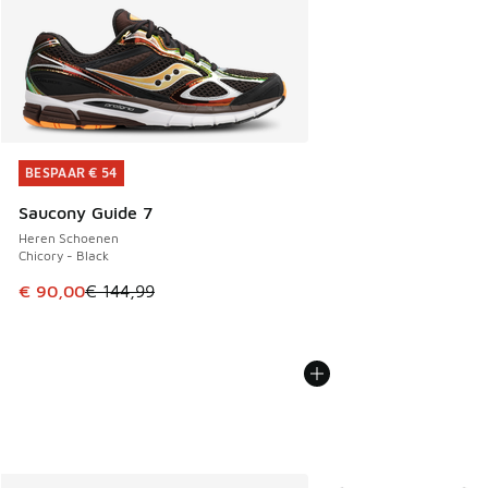
BESPAAR € 54
BESPAAR € 54
Saucony Guide 7
Heren Schoenen
Chicory - Black
Dit artikel is in de uitverkoop. Dit artikel is in de aanbied
€ 90,00
€ 144,99