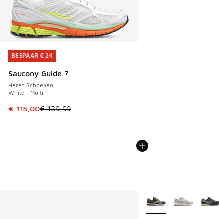
BESPAAR € 24
BESPAAR € 24
Saucony Guide 7
Heren Schoenen
White - Multi
Dit artikel is in de uitverkoop. Dit artikel is in de aanbied
€ 115,00
€ 139,99
Meer kleuren verkrijgb