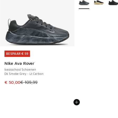
Meer kleuren verkrijgb
BESPAAR € 59
BESPAAR € 59
Nike Ava Rover
basisschool Schoenen
Dk Smoke Grey - Lt Carbon
Dit artikel is in de uitverkoop. Dit artikel is in de aanbied
€ 50,00
€ 109,99