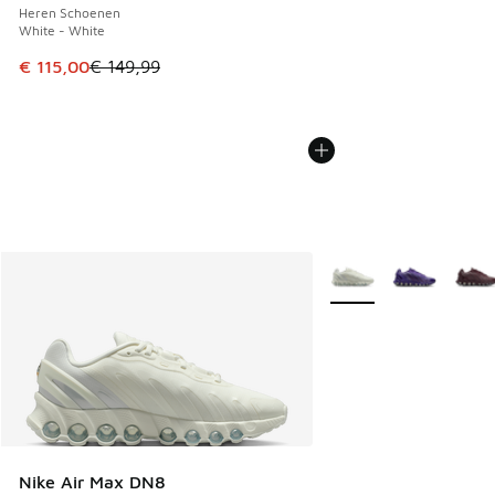
Heren Schoenen
White - White
Dit artikel is in de uitverkoop. Dit artikel is in de aanbied
€ 115,00
€ 149,99
Meer kleuren verkrijgb
Nike Air Max DN8