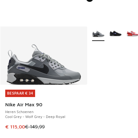
Meer kleuren verkrijgb
BESPAAR € 34
BESPAAR € 34
Nike Air Max 90
Heren Schoenen
Cool Grey - Wolf Grey - Deep Royal
Dit artikel is in de uitverkoop. Dit artikel is in de aanbied
€ 115,00
€ 149,99