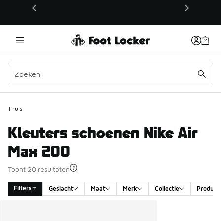
Deze link wordt geopend in een nieuw venster
Thuis
Kleuters schoenen Nike Air
Max 200
Toont 20 resultaten
Filters
Geslacht
Maat
Merk
Collectie
Product 
Search Results