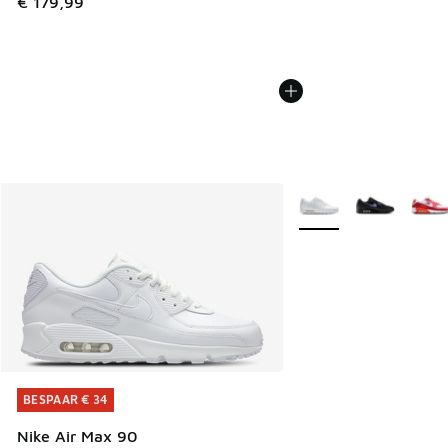
€ 179,99
Meer kleuren verkrijgb
BESPAAR € 34
BESPAAR € 34
Nike Air Max 90