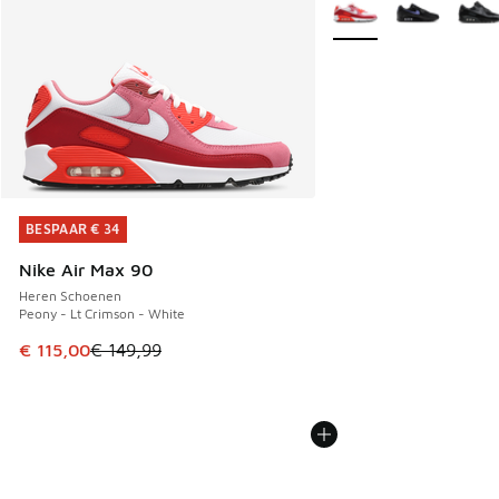
Meer kleuren verkrijgb
BESPAAR € 34
BESPAAR € 34
Nike Air Max 90
Heren Schoenen
Peony - Lt Crimson - White
Dit artikel is in de uitverkoop. Dit artikel is in de aanbied
€ 115,00
€ 149,99