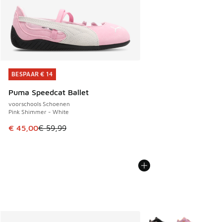
BESPAAR € 14
BESPAAR € 14
Puma Speedcat Ballet
voorschools Schoenen
Pink Shimmer - White
Dit artikel is in de uitverkoop. Dit artikel is in de aanbied
€ 45,00
€ 59,99
Meer kleuren verkrijgb