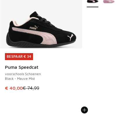
BESPAAR € 34
BESPAAR € 34
Puma Speedcat
voorschools Schoenen
Black - Mauve Mist
Dit artikel is in de uitverkoop. Dit artikel is in de aanbied
€ 40,00
€ 74,99