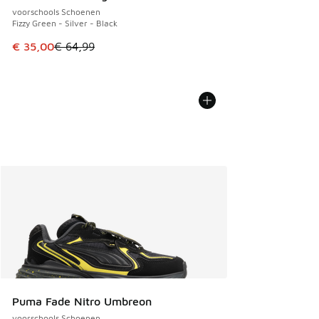
voorschools Schoenen
Fizzy Green - Silver - Black
Dit artikel is in de uitverkoop. Dit artikel is in de aanbied
€ 35,00
€ 64,99
Puma Fade Nitro Umbreon
voorschools Schoenen