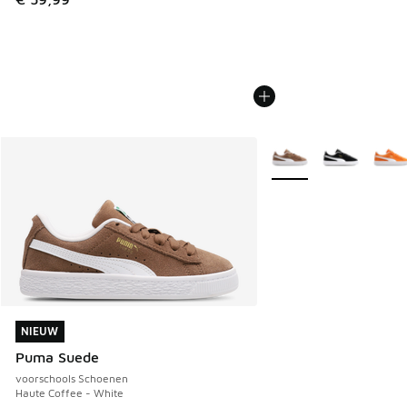
Meer kleuren verkrijgb
NIEUW
NIEUW
Puma Suede
voorschools Schoenen
Haute Coffee - White