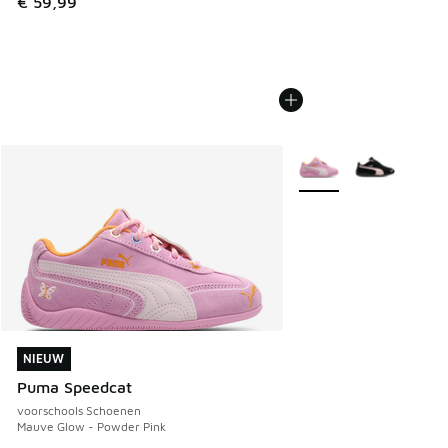
€ 59,99
Meer kleuren verkrijgb
NIEUW
NIEUW
Puma Speedcat
voorschools Schoenen
Mauve Glow - Powder Pink