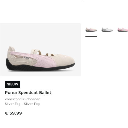
Meer kleuren verkrijgb
NIEUW
NIEUW
Puma Speedcat Ballet
voorschools Schoenen
Silver Fog - Silver Fog
€ 59,99