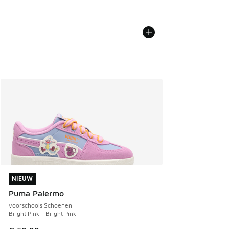
NIEUW
NIEUW
Puma Palermo
voorschools Schoenen
Bright Pink - Bright Pink