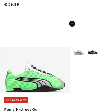
€ 59,99
Meer kleuren verkrijgb
BESPAAR € 29
BESPAAR € 29
Puma H-street Og