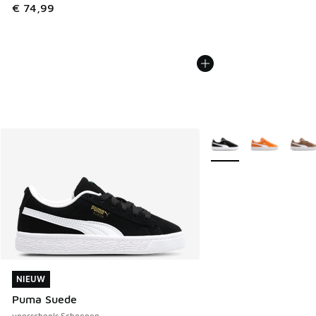
€ 74,99
Meer kleuren verkrijgb
NIEUW
NIEUW
Puma Suede
voorschools Schoenen